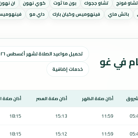
شاو فونج
تشاو ججوك
بون ما ثوت
كوي نهون
ان نهون
باتش ماي
فينهوميس وكيان بارك
داي مو
فينهوميس
تحميل مواعيد الصلاة لشهر أغسطس ٢٠٢٦ / صفر 1448 هـ
قيت الصلاة لمدة 7 أيام في غو
خدمات إضافية
شروق
أذان صلاة الظهر
أذان صلاة العصر
أذان صلاة 
18:15
15:13
11:59
05:
18:15
15:12
11:59
05: