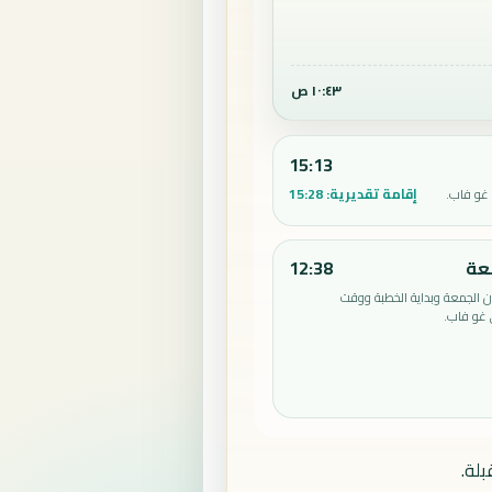
١٠:٤٣ ص
15:13
إقامة تقديرية:
15:28
غو فاب.
عة
12:38
الجمعة وبداية الخطبة ووقت
 غو فاب.
لة.