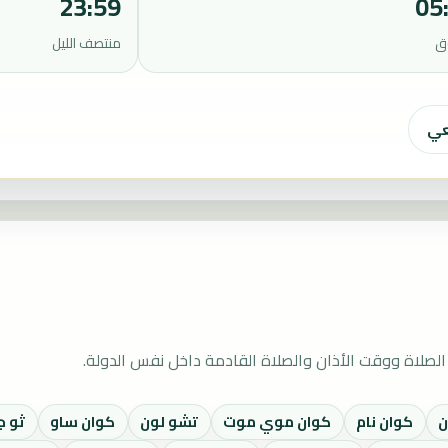
23:59
05
ق
منتصف الليل
عي
لصلاة ووقت الأذان والصلاة القادمة داخل نفس الدولة.
ن
كوان نام
كوان موي موت
تشو لون
كوان ساو
ثو 