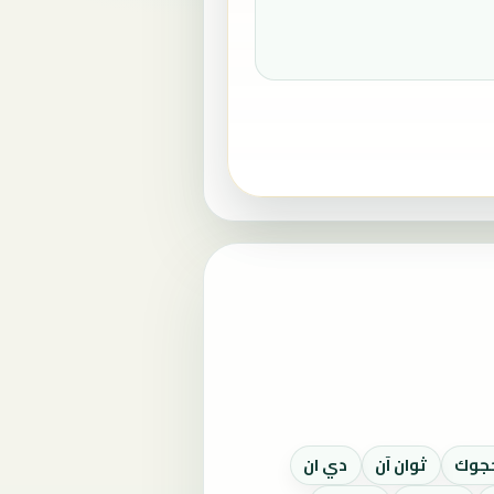
ججوك
ثوان آن
دي ان