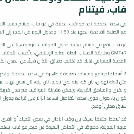
فاب، فيتنام
في هذه الصفحة تجد مواقيت الصلاة في غو فاب، فيتنام حسب التو
مع الصلاة القادمة الظهر عند 11:59 وجدول اليوم من الفجر إلى العشاء.
غو فاب تقع في فيتنام. يعتمد جدول المواقيت اليومية هنا على الت
GMT+7 وطريقة الحساب رابطة العالم الإسلامي، وتُحسب الأوق
المدينة الجغرافي لذلك قد تختلف دقائق الأذان قليلًا عن المدن القر
2 أسماء لجوامع ومساجد معروفة ظاهرة في هذه الصفحة، وتظهر
مثل đوك نهوان، بان كو، بينه لوي ترونج، تان بينه، تان سون نهات بين
والقرى والمناطق القريبة، ويمكن مقارنة المواقيت مع مدن قريبة م
كوان با، كوان موي. هذه التفاصيل تساعد الزائر على قراءة جدول
سياق محلي أوضح.
قد تلاحظ اختلافًا بسيطًا بين وقت الأذان في بعض الأحياء أو القرى ا
مرجع المدينة، خصوصًا في الأماكن البعيدة عن مركز غو فاب. يستخ