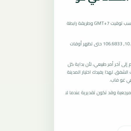
تُحسب مواقيت الصلاة في غو فاب، فيتنام بحسب توقيت GMT+7 وطريقة رابطة
المرجع العام للمدينة يستخدم إحداثيات 10.8167, 106.6833 حتى تظهر أوقات
لى آخر أمر طبيعي، لأن بداية كل
الشفق. لهذا يفيدك اختيار المدينة
في غو فاب.
رجعية وقد تكون تقديرية عندما لا