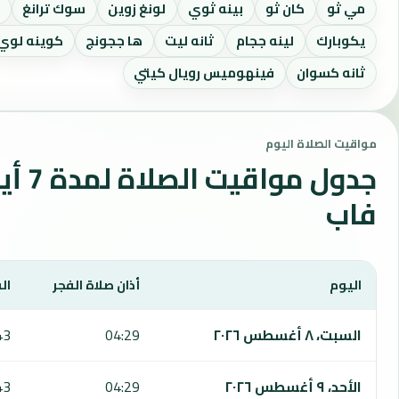
مي ثو
كان ثو
بينه ثوي
لونغ زوين
سوك ترانغ
ت
يكوبارك
لينه ججام
ثانه ليت
ها ججونج
كوينه لوي
ثانه كسوان
فينهوميس رويال كيتي
مواقيت الصلاة اليوم
جدول موا
فاب
اليوم
أذان صلاة الفجر
ال
يعرض هذا الجدول مواقيت الصلاة لمدة 7 أيام في غو فاب، بما يشمل الفجر والشروق والظهر والعصر والمغرب والعشاء.
السبت، ٨ أغسطس ٢٠٢٦
04:29
43
الأحد، ٩ أغسطس ٢٠٢٦
04:29
43