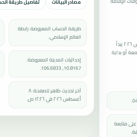
قات الإقامة
مصادر البيانات
تفاصيل طريقة الح
طريقة الحساب المعروضة: رابطة
العالم الإسلامي.
موعد صلاة الجمعة القادمة في غو فاب بتاريخ الجمعة، ١٤ أغسطس ٢٠٢٦ يبدأ
عند 12:08، ثم إقامة الجمعة أو بداية
إحداثيات المدينة المعروضة:
10.8167, 106.6833.
آخر تحديث ظاهر للصفحة: ٨
أغسطس ٢٠٢٦ في ١٢:٢٦ ص.
دك على متابعة
ة.