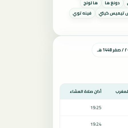
دونغ ها
ها لونج
 تيميس كيتي
فينه توي
المغرب
أذان صلاة العشاء
19:25
19:24