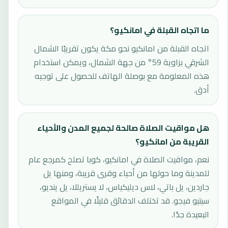
ما اتجاه القبلة في امانكيو؟
اتجاه القبلة من امانكيو نحو مكة يكون تقريبًا الشمال
الشرقي بزاوية 59° من جهة الشمال، ويمكن استخدام
هذه المعلومة مع بوصلة الهاتف للحصول على توجيه
أدق.
هل مواقيت الصلاة صالحة لجميع المدن والأحياء
القريبة من امانكيو؟
نعم، مواقيت الصلاة في امانكيو، كوبا تصلح كمرجع عام
للمدينة وما حولها من أحياء وقرى قريبة، ومنها يل
جاردين، يل باتي، لاس ديليكياس، لا يستريللا، يل ينديو،
سيتيو فيجو. قد تختلف الدقائق قليلًا في المواقع
البعيدة جدًا.