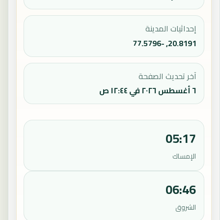
إحداثيات المدينة
20.8191, -77.5796
آخر تحديث الصفحة
٦ أغسطس ٢٠٢٦ في ١٢:٤٤ ص
05:17
الإمساك
06:46
الشروق