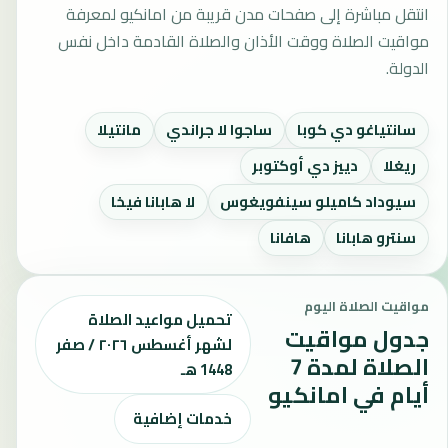
انتقل مباشرة إلى صفحات مدن قريبة من امانكيو لمعرفة
مواقيت الصلاة ووقت الأذان والصلاة القادمة داخل نفس
الدولة.
سانتياغو دي كوبا
ساجوا لا جراندي
مانتيلا
ريغلا
دييز دي أوكتوبر
سيوداد كاميلو سينفويغوس
لا هابانا فيخا
سنترو هابانا
هافانا
مواقيت الصلاة اليوم
تحميل مواعيد الصلاة
جدول مواقيت
لشهر أغسطس ٢٠٢٦ / صفر
الصلاة لمدة 7
1448 هـ
أيام في امانكيو
خدمات إضافية