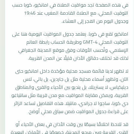
في هذه الصفحة تجد مواقيت الصلاة في امانكيو، كوبا حسب
التوقيت المحلي، مع الصلاة القادمة المغرب عند 19:46
وجدول اليوم من الفجر إلى العشاء.
امانكيو تقع في كوبا. يعتمد جدول المواقيت اليومية هنا على
التوقيت المحلي GMT-4 وطريقة الحساب رابطة العالم
الإسلامي، وتُحسب الأوقات وفق موقع المدينة الجغرافي
لذلك قد تختلف دقائق الأذان قليلًا عن المدن القريبة.
لا تظهر لدينا قائمة مسجد محلية مؤكدة داخل امانكيو حتى
الآن، وتظهر أسماء محلية مثل يل جاردين، يل باتي، لاس
ديليكياس، لا يستريللا، يل ينديو بين الأحياء والقرى والمناطق
القريبة، ويمكن مقارنة المواقيت مع مدن قريبة مثل سانتياغو
دي كوبا، ساجوا لا جراندي، مانتيلا. هذه التفاصيل تساعد الزائر
على قراءة جدول المواقيت ضمن سياق محلي أوضح.
قد تلاحظ اختلافًا بسيطًا بين وقت الأذان في بعض الأحياء أو
القرى القريبة وبين مرجع المدينة، خصوصًا في الأماكن البعيدة