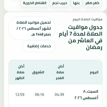
كفر صقر
بنها
ديرب نجم
القناطر الخيرية
مواقيت الصلاة اليوم
تحميل مواعيد الصلاة
جدول مواقيت
لشهر أغسطس ٢٠٢٦ /
الصلاة لمدة 7 أيام
صفر 1448 هـ
في العاشر من
رمضان
خدمات إضافية
أذان
أذان
أذان
اليوم
صلاة
الشروق
صلاة
صلا
الفجر
الظهر
العص
يعرض هذا الجدول مواقيت الصلاة لمدة 7 أيام في العاشر من رمضان، بما يشمل الفجر والشروق والظهر والعصر والمغرب والعشاء.
السبت، ٨
:36
12:59
06:16
04:39
أغسطس ٢٠٢٦