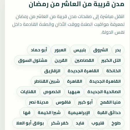
مدن قريبة من العاشر من رمضان
انتقل مباشرة إلى صفحات مدن قريبة من العاشر من رمضان
لمعرفة مواقيت الصلاة ووقت الأذان والصلاة القادمة داخل
نفس الدولة.
بدر
الشروق
بلبيس
العبور
أبو حماد
التل الكبير
القصاصين
القرين
مشتول السوق
الخانكة
القاهرة الجديدة
الزقازيق
القاهرة الجديدة
القاهرة
شبين القناطر
الصالحية الجديدة
هيهيا
الخصوص
القنايات
منيا القمح
أبو كبير
فاقوس
مدينة نصر
حدائق القبة
الإبراهيمية
شبرا الخيمة
قها
طوخ
قليوب
فايد
كفر شكر
بولاق أبو العلا