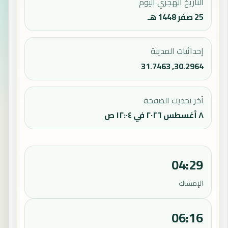
التاريخ الهجري اليوم
25 صفر 1448 هـ
إحداثيات المدينة
30.2964, 31.7463
آخر تحديث الصفحة
٨ أغسطس ٢٠٢٦ في ١٢:٠٤ ص
04:29
الإمساك
06:16