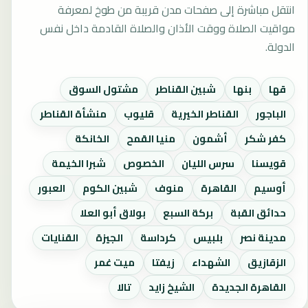
انتقل مباشرة إلى صفحات مدن قريبة من طوخ لمعرفة
مواقيت الصلاة ووقت الأذان والصلاة القادمة داخل نفس
الدولة.
قها
بنها
شبين القناطر
مشتول السوق
الباجور
القناطر الخيرية
قليوب
منشأة القناطر
كفر شكر
أشمون
منيا القمح
الخانكة
قويسنا
سرس الليان
الخصوص
شبرا الخيمة
أوسيم
القاهرة
منوف
شبين الكوم
العبور
حدائق القبة
بركة السبع
بولاق أبو العلا
مدينة نصر
بلبيس
كرداسة
الجيزة
القنايات
الزقازيق
الشهداء
زيفتا
ميت غمر
القاهرة الجديدة
الشيخ زايد
تالا