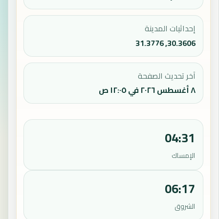
إحداثيات المدينة
30.3606, 31.3776
آخر تحديث الصفحة
٨ أغسطس ٢٠٢٦ في ١٢:٠٥ ص
04:31
الإمساك
06:17
الشروق