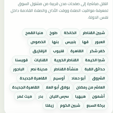
انتقل مباشرة إلى صفحات مدن قريبة من مشتول السوق
لمعرفة مواقيت الصلاة ووقت الأذان والصلاة القادمة داخل
نفس الدولة.
شبين القناطر
الخانكة
طوخ
منيا القمح
العبور
قها
بلبيس
بنها
الخصوص
كفر شكر
القاهرة
قليوب
الزقازيق
شبرا الخيمة
القناطر الخيرية
القنايات
قويسنا
حدائق القبة
منشأة القناطر
مدينة نصر
الباجور
الشروق
أبو حماد
أوسيم
القاهرة الجديدة
العاشر من رمضان
بولاق أبو العلا
القاهرة الجديدة
أشمون
هيهيا
سرس الليان
بدر
ميت غمر
بركة السبع
شبين الكوم
زيفتا