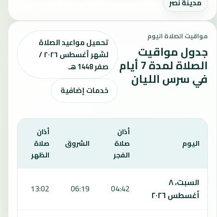
مدينة نصر
مواقيت الصلاة اليوم
تحميل مواعيد الصلاة
جدول مواقيت
لشهر أغسطس ٢٠٢٦ /
الصلاة لمدة 7 أيام
صفر 1448 هـ
في سرس الليان
خدمات إضافية
أذان
أذان
أذان
اليوم
صلاة
الشروق
صلاة
صلا
الفجر
الظهر
العص
يعرض هذا الجدول مواقيت الصلاة لمدة 7 أيام في سرس الليان، بما يشمل الفجر والشروق والظهر والعصر والمغرب والعشاء.
السبت، ٨
:40
13:02
06:19
04:42
أغسطس ٢٠٢٦