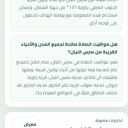
الجنوب الشرقي بزاوية 137° من جهة الشمال، ويمكن
استخدام هذه المعلومة مع بوصلة الهاتف للحصول
على توجيه أدق.
هل مواقيت الصلاة صالحة لجميع المدن والأحياء
القريبة من سرس الليان؟
نعم، مواقيت الصلاة في سرس الليان، مصر تصلح كمرجع
عام للمدينة وما حولها من أحياء وقرى قريبة، ومنها
مانشيات ال قاناتير، مدينه سرس الليان، قريه زاويه
جروان، مدينه منوف، قريه كفر الباجور، مدينه الباجور. قد
تختلف الدقائق قليلًا في المواقع البعيدة جدًا.
تذكيرات مصورة
معرض