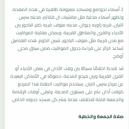
2 أسماء لجوامع ومساجد معروفة ظاهرة في هذه الصفحة،
وتظهر أسماء محلية مثل مانشيات ال قاناتير، مدينه سرس
الليان، قريه زاويه جروان، مدينه منوف، قريه كفر الباجور بين
الأحياء والقرى والمناطق القريبة، ويمكن مقارنة المواقيت
مع مدن قريبة مثل منوف، الباجور، شبين الكوم. هذه التفاصيل
تساعد الزائر على قراءة جدول المواقيت ضمن سياق محلي
أوضح.
قد تلاحظ اختلافًا بسيطًا بين وقت الأذان في بعض الأحياء أو
القرى القريبة وبين مرجع المدينة، خصوصًا في الأماكن البعيدة
عن مركز سرس الليان. يستخدم مواقيت الصلاة هذا المرجع
كوقت أذان عام على مستوى المدينة، وتبقى أوقات الإقامة
والجمعة قابلة للاختلاف عندما ينشر كل مسجد جدوله الخاص.
صلاة الجمعة والخطبة