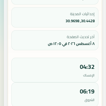
إحداثيات المدينة
30.4428, 30.9698
آخر تحديث الصفحة
٨ أغسطس ٢٠٢٦ في ١٢:٠٥ ص
04:32
الإمساك
06:19
الشروق