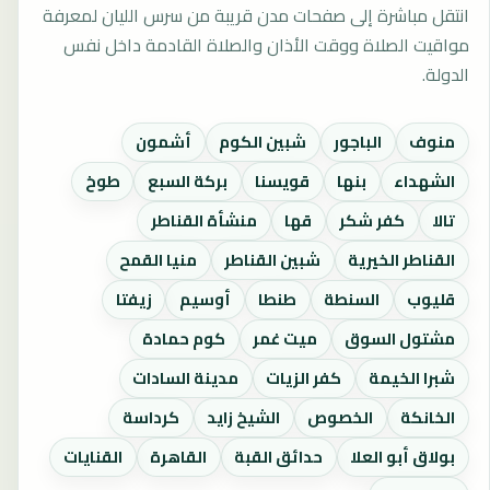
انتقل مباشرة إلى صفحات مدن قريبة من سرس الليان لمعرفة
مواقيت الصلاة ووقت الأذان والصلاة القادمة داخل نفس
الدولة.
منوف
الباجور
شبين الكوم
أشمون
الشهداء
بنها
قويسنا
بركة السبع
طوخ
تالا
كفر شكر
قها
منشأة القناطر
القناطر الخيرية
شبين القناطر
منيا القمح
قليوب
السنطة
طنطا
أوسيم
زيفتا
مشتول السوق
ميت غمر
كوم حمادة
شبرا الخيمة
كفر الزيات
مدينة السادات
الخانكة
الخصوص
الشيخ زايد
كرداسة
بولاق أبو العلا
حدائق القبة
القاهرة
القنايات