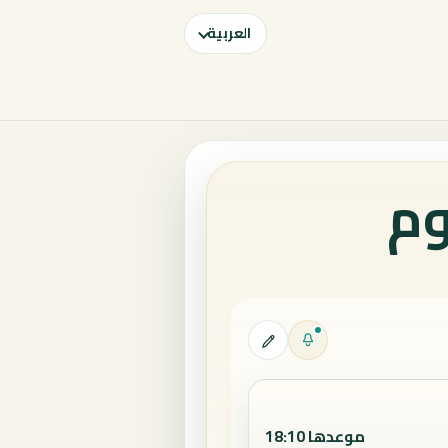
العربية
وم
موعدها 18:10