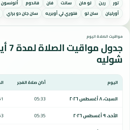
تور
رين
لو مان
سانت
فان
فاندوم
ألونسون
أورليان
سان لو
فلوري لي أوبريه
سان جان دو براي
مواقيت الصلاة اليوم
جدول مواقي
شوليه
اليوم
أذان صلاة الفجر
ال
يعرض هذا الجدول مواقيت الصلاة لمدة 7 أيام في شوليه، بما يشمل الفجر والشروق والظهر والعصر والمغرب والعشاء.
السبت، ٨ أغسطس ٢٠٢٦
05:33
51
الأحد، ٩ أغسطس ٢٠٢٦
05:35
53