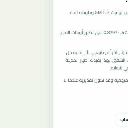
تُحسب مواقيت الصلاة في شوليه، فرنسا بحسب توقيت GMT+2 وطريقة اتحاد
المرجع العام للمدينة يستخدم إحداثيات 47.0589, -0.8797 حتى تظهر أوقات الفجر
لى آخر أمر طبيعي، لأن بداية كل
الشفق. لهذا يفيدك اختيار المدينة
ي شوليه.
رجعية وقد تكون تقديرية عندما لا
ساب