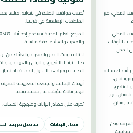
يت المحلي، مع
المنظمات الإسلامية في فرنسا.
قيت المحلي
ُحسب الأوقات
والمغرب والعشاء بدقة مناسبة.
ن المدن
اختلاف وقت الفجر والمغرب والعشاء من يوم إ
صلاة ترتبط بالشروق والزوال والغروب ودرجات 
 أسماء محلية
الصحيحة ومراجعة الجدول المحدث باستمرار ف
وبروجنيس،
أوقات الإقامة والجمعة المعروضة للمدينة م
 والمناطق
تتوفر بيانات مؤكدة من مسجد محدد.
باستيان سور
 ضمن سياق
تعرف على مصادر البيانات ومنهجية الحساب.
لقريبة وبين
مصادر البيانات
تفاصيل طريقة الح
م مواقيت