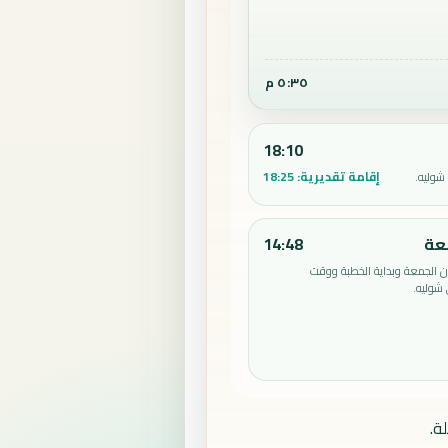
٥:٣٥ م
18:10
إقامة تقديرية:
18:25
شوليه.
عة
14:48
الجمعة وبداية الخطبة ووقت
شوليه.
ة.