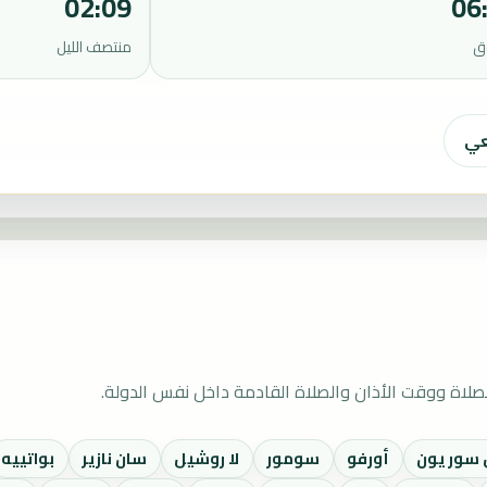
02:09
06
ق
منتصف الليل
عي
لاة ووقت الأذان والصلاة القادمة داخل نفس الدولة.
 سور يون
أورفو
سومور
لا روشيل
سان نازير
بواتييه