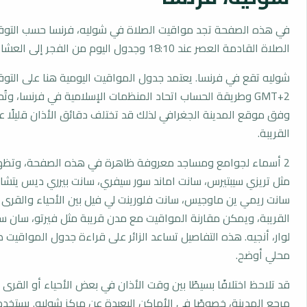
في هذه الصفحة تجد مواقيت الصلاة في شوليه، فرنسا حسب التوق
الصلاة القادمة العصر عند 18:10 وجدول اليوم من الفجر إلى العشاء.
شوليه تقع في فرنسا. يعتمد جدول المواقيت اليومية هنا على التو
GMT+2 وطريقة الحساب اتحاد المنظمات الإسلامية في فرنسا، وت
وفق موقع المدينة الجغرافي لذلك قد تختلف دقائق الأذان قليلًا ع
القريبة.
2 أسماء لجوامع ومساجد معروفة ظاهرة في هذه الصفحة، وتظهر
مثل تريزي سيبتيرس، سانت اماند سور سيفري، سانت بيرري ديس يتشا
سانت ريمي ين ماوجيس، سانت فلورينت لي فيل بين الأحياء والقرى
القريبة، ويمكن مقارنة المواقيت مع مدن قريبة مثل فيرتو، سان سي
لوار، أنجيه. هذه التفاصيل تساعد الزائر على قراءة جدول المواقيت
محلي أوضح.
قد تلاحظ اختلافًا بسيطًا بين وقت الأذان في بعض الأحياء أو القرى ا
مرجع المدينة، خصوصًا في الأماكن البعيدة عن مركز شوليه. يستخد