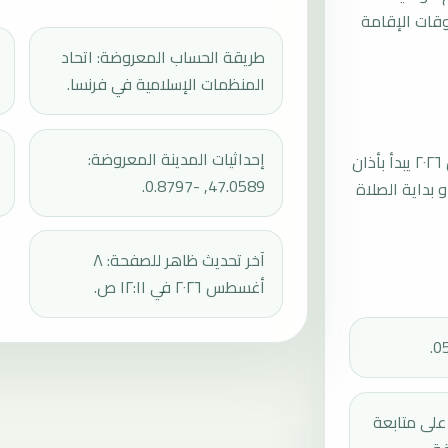
قات الإقامة
طريقة الحساب المعروضة: اتحاد
المنظمات الإسلامية في فرنسا.
إحداثيات المدينة المعروضة:
موعد صلاة الجمعة القادمة في شوليه بتاريخ الجمعة، ١٤ أغسطس ٢٠٢٦ يبدأ بأذان
47.0589, -0.8797.
ثم إقامة الجمعة أو بداية الصلاة
آخر تحديث ظاهر للصفحة: ٨
أغسطس ٢٠٢٦ في ١٢:١١ ص.
دك على متابعة