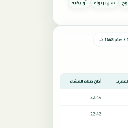
وج
سان بريوك
أوليفيه
المغرب
أذان صلاة العشاء
22:44
22:42