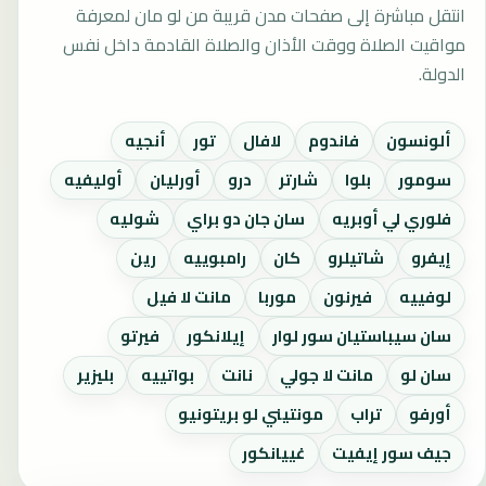
انتقل مباشرة إلى صفحات مدن قريبة من لو مان لمعرفة
مواقيت الصلاة ووقت الأذان والصلاة القادمة داخل نفس
الدولة.
ألونسون
فاندوم
لافال
تور
أنجيه
سومور
بلوا
شارتر
درو
أورليان
أوليفيه
فلوري لي أوبريه
سان جان دو براي
شوليه
إيفرو
شاتيلرو
كان
رامبوييه
رين
لوفييه
فيرنون
موربا
مانت لا فيل
سان سيباستيان سور لوار
إيلانكور
فيرتو
سان لو
مانت لا جولي
نانت
بواتييه
بليزير
أورفو
تراب
مونتيني لو بريتونيو
جيف سور إيفيت
غييانكور