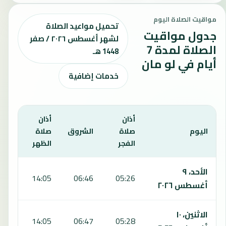
مواقيت الصلاة اليوم
تحميل مواعيد الصلاة
جدول مواقيت
لشهر أغسطس ٢٠٢٦ / صفر
الصلاة لمدة 7
1448 هـ
أيام في لو مان
خدمات إضافية
أذان
أذان
أذان
اليوم
صلاة
الشروق
صلاة
صلا
الفجر
الظهر
العص
يعرض هذا الجدول مواقيت الصلاة لمدة 7 أيام في لو مان، بما يشمل الفجر والشروق والظهر والعصر والمغرب والعشاء.
الأحد، ٩
:06
14:05
06:46
05:26
أغسطس ٢٠٢٦
الاثنين، ١٠
:05
14:05
06:47
05:28