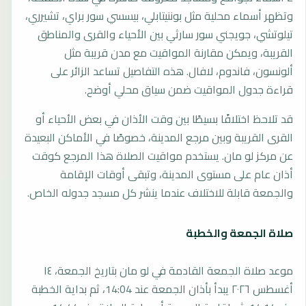
وتظهر أسماء محلية مثل بوننيتابلي، بيسسي سور براي، تشيرري،
تيلوتشي، جويجني سور سارثي بين الأحياء والقرى والمناطق
القريبة، ويمكن مقارنة المواقيت مع مدن قريبة مثل
ألونسون، فاندوم، لافال. هذه التفاصيل تساعد الزائر على
قراءة جدول المواقيت ضمن سياق محلي أوضح.
قد تلاحظ اختلافًا بسيطًا بين وقت الأذان في بعض الأحياء أو
القرى القريبة وبين مرجع المدينة، خصوصًا في الأماكن البعيدة
عن مركز لو مان. يستخدم مواقيت الصلاة هذا المرجع كوقت
أذان عام على مستوى المدينة، وتبقى أوقات الإقامة
والجمعة قابلة للاختلاف عندما ينشر كل مسجد جدوله الخاص.
صلاة الجمعة والخطبة
موعد صلاة الجمعة القادمة في لو مان بتاريخ الجمعة، ١٤
أغسطس ٢٠٢٦ يبدأ بأذان الجمعة عند 14:04، ثم بداية الخطبة