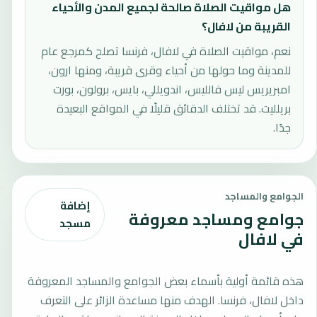
هل مواقيت الصلاة صالحة لجميع المدن والأحياء
القريبة من لافال؟
نعم، مواقيت الصلاة في لافال، فرنسا تصلح كمرجع عام
للمدينة وما حولها من أحياء وقرى قريبة، ومنها ارون،
امبريريس ليس فالليس، اندويللي، بايس، برولون، بورت
بريلليت. قد تختلف الدقائق قليلًا في المواقع البعيدة
جدًا.
الجوامع والمساجد
إضافة
جوامع ومساجد معروفة
مسجد
في لافال
هذه قائمة أولية بأسماء بعض الجوامع والمساجد المعروفة
داخل لافال، فرنسا. الهدف منها مساعدة الزائر على التعرف