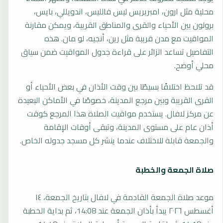
محلية مثل ارون، امبريريس ليس فالليس، اندويللي، بايس،
برولون بين الأحياء والقرى والمناطق القريبة، ويمكن مقارنة
المواقيت مع مدن قريبة مثل رين، أنجيه، لو مان. هذه
التفاصيل تساعد الزائر على قراءة جدول المواقيت ضمن سياق
محلي أوضح.
قد تلاحظ اختلافًا بسيطًا بين وقت الأذان في بعض الأحياء أو
القرى القريبة وبين مرجع المدينة، خصوصًا في الأماكن البعيدة
عن مركز لافال. يستخدم مواقيت الصلاة هذا المرجع كوقت
أذان عام على مستوى المدينة، وتبقى أوقات الإقامة
والجمعة قابلة للاختلاف عندما ينشر كل مسجد جدوله الخاص.
صلاة الجمعة والخطبة
موعد صلاة الجمعة القادمة في لافال بتاريخ الجمعة، ١٤
أغسطس ٢٠٢٦ يبدأ بأذان الجمعة عند 14:08، ثم بداية الخطبة