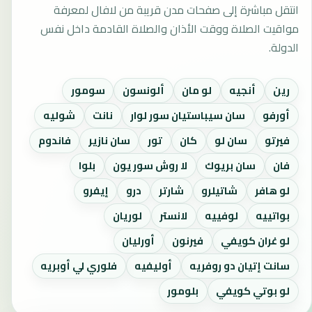
انتقل مباشرة إلى صفحات مدن قريبة من لافال لمعرفة
مواقيت الصلاة ووقت الأذان والصلاة القادمة داخل نفس
الدولة.
رين
أنجيه
لو مان
ألونسون
سومور
أورفو
سان سيباستيان سور لوار
نانت
شوليه
فيرتو
سان لو
كان
تور
سان نازير
فاندوم
فان
سان بريوك
لا روش سور يون
بلوا
لو هافر
شاتيلرو
شارتر
درو
إيفرو
بواتييه
لوفييه
لانستر
لوريان
لو غران كويفي
فيرنون
أورليان
سانت إتيان دو روفريه
أوليفيه
فلوري لي أوبريه
لو بوتي كويفي
بلومور