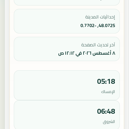
إحداثيات المدينة
48.0725, -0.7702
آخر تحديث الصفحة
٨ أغسطس ٢٠٢٦ في ١٢:١٢ ص
05:18
الإمساك
06:48
الشروق