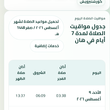
كورشنبرويش
مواقيت الصلاة اليوم
تحميل مواعيد الصلاة لشهر
جدول مواقيت
أغسطس ٢٠٢٦ / صفر 1448
الصلاة لمدة 7
هـ
أيام في هان
خدمات إضافية
أذان
أذان
أذان
اليوم
صلاة
الشروق
صلاة
صلا
الفجر
الظهر
العص
يعرض هذا الجدول مواقيت الصلاة لمدة 7 أيام في هان، بما يشمل الفجر والشروق والظهر والعصر والمغرب والعشاء.
الأحد، ٩
:42
13:37
06:09
03:38
أغسطس ٢٠٢٦