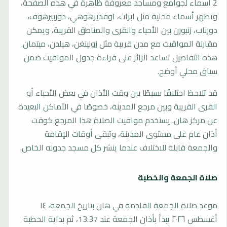
2 أسماء لجوامع ومساجد معروفة ظاهرة في هذه الصفحة،
وتظهر أسماء محلية مثل ابراث، اوفديرهوهي، دوربيرهوف،
دورناب، زنبورن بين الأحياء والقرى والمناطق القريبة، ويمكن
مقارنة المواقيت مع مدن قريبة مثل زولينغن، هيلدن، ميتمان.
هذه التفاصيل تساعد الزائر على قراءة جدول المواقيت ضمن
سياق محلي أوضح.
قد تلاحظ اختلافًا بسيطًا بين وقت الأذان في بعض الأحياء أو
القرى القريبة وبين مرجع المدينة، خصوصًا في الأماكن البعيدة
عن مركز هان. يستخدم مواقيت الصلاة هذا المرجع كوقت
أذان عام على مستوى المدينة، وتبقى أوقات الإقامة
والجمعة قابلة للاختلاف عندما ينشر كل مسجد جدوله الخاص.
صلاة الجمعة والخطبة
موعد صلاة الجمعة القادمة في هان بتاريخ الجمعة، ١٤
أغسطس ٢٠٢٦ يبدأ بأذان الجمعة عند 13:37، ثم بداية الخطبة