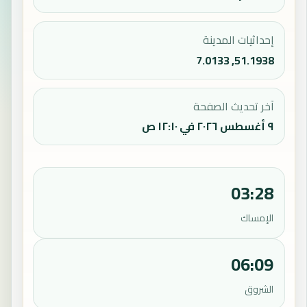
إحداثيات المدينة
51.1938, 7.0133
آخر تحديث الصفحة
٩ أغسطس ٢٠٢٦ في ١٢:١٠ ص
03:28
الإمساك
06:09
الشروق