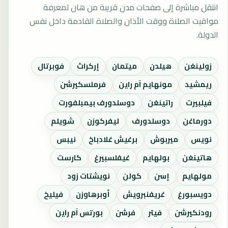
انتقل مباشرة إلى صفحات مدن قريبة من هان لمعرفة
مواقيت الصلاة ووقت الأذان والصلاة القادمة داخل نفس
الدولة.
زولينغن
هيلدن
ميتمان
إركراث
فوبرتال
ريمشيد
مونهايم آم راين
فرملسكيرشن
فيلبيرت
راتينغن
دوسلدورف بيمبلفورت
دورماغن
دوسلدورف
ليفركوزن
شويلم
نويس
ميربوش
برغيش غلادباخ
نيبس
هاتينغن
بولهايم
غيفلسبيرغ
كارست
مولهايم
إسن
كولن
نويشتات زود
دويسبورغ
غريفنبرويش
أوبرهاوزن
فيليخ
رودنكيرشن
فيتر
فرشن
بورتس آم راين