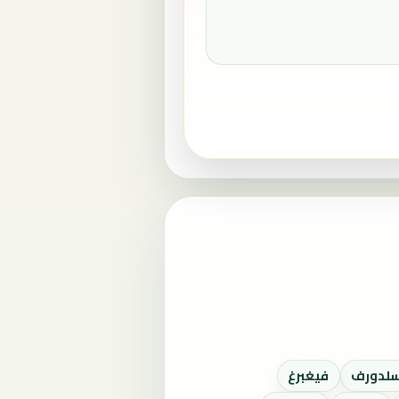
لدورف
فيغبرغ