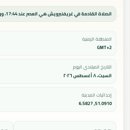
الصلاة القادمة في غريفنبرويش هي العصر عند 17:44، ووقت الفجر اليوم 03:37.
المنطقة الزمنية
GMT+2
التاريخ الميلادي اليوم
السبت، ٨ أغسطس ٢٠٢٦
إحداثيات المدينة
51.0910, 6.5827