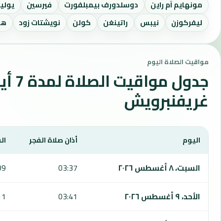
مونهايم آم راين
دوسلدورف بيمبلفورت
فيرسين
يولي
ليفركوزن
نيبس
راتينغن
كولن
نويشتات زود
هو
مواقيت الصلاة اليوم
جدول مواقي
غريفنبرويش
اليوم
أذان صلاة الفجر
ال
يعرض هذا الجدول مواقيت الصلاة لمدة 7 أيام في غريفنبرويش، بما يشمل الفجر والشروق والظهر والعصر والمغرب والعشاء.
السبت، ٨ أغسطس ٢٠٢٦
03:37
09
الأحد، ٩ أغسطس ٢٠٢٦
03:41
11