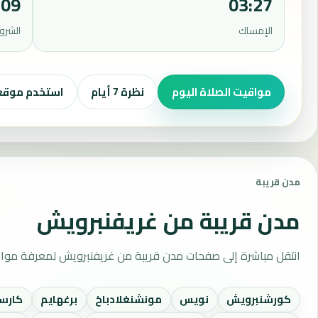
:09
03:27
الإمساك
الشرو
مواقيت الصلاة اليوم
نظرة 7 أيام
استخدم موق
مدن قريبة
مدن قريبة من غريفنبرويش
انتقل مباشرة إلى صفحات مدن قريبة من غريفنبرويش لمعرفة مواقي
كورشنبرويش
نويس
مونشنغلادباخ
برغهايم
كارس