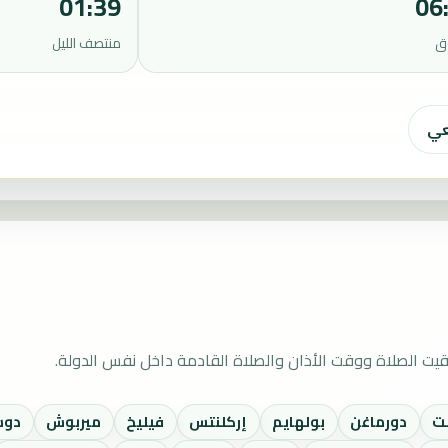
01:39
06
ق
منتصف الليل
عي
ت الصلاة ووقت الأذان والصلاة القادمة داخل نفس الدولة.
ت
دورماغن
بولهايم
إركلنتس
فيليخ
ميربوش
دوس