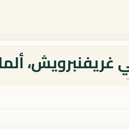
غريفنبرويش، ألمان