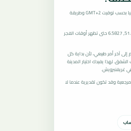
تُحسب مواقيت الصلاة في غريفنبرويش، ألمانيا بحسب توقيت GMT+2 وطريقة
المرجع العام للمدينة يستخدم إحداثيات 51.0910, 6.5827 حتى تظهر أوقات الفجر
لى آخر أمر طبيعي، لأن بداية كل
الشفق. لهذا يفيدك اختيار المدينة
ي غريفنبرويش.
رجعية وقد تكون تقديرية عندما لا
ساب