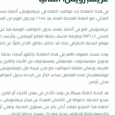
في هذه الصفحة تجد مواقيت الصلاة في غريفنبرويش، ألمانيا حسب
المحلي، مع الصلاة القادمة العصر عند 17:44 وجدول اليوم من الفجر إلى العشاء.
غريفنبرويش تقع في ألمانيا. يعتمد جدول المواقيت اليومية هنا على
المحلي GMT+2 وطريقة الحساب رابطة العالم الإسلامي، وتُحس
موقع المدينة الجغرافي لذلك قد تختلف دقائق الأذان قليلًا عن المد
يوجد مسجد معروف ظاهر في هذه الصفحة، وتظهر أسماء محلية مث
بيدبورغ، سيننيرسدورف، مينجينيتش، وسسيندورف بين الأحياء والقرى 
القريبة، ويمكن مقارنة المواقيت مع مدن قريبة مثل كورشنبرويش،
مونشنغلادباخ. هذه التفاصيل تساعد الزائر على قراءة جدول الموا
محلي أوضح.
قد تلاحظ اختلافًا بسيطًا بين وقت الأذان في بعض الأحياء أو القرى ا
مرجع المدينة، خصوصًا في الأماكن البعيدة عن مركز غريفنبرويش. 
الصلاة هذا المرجع كوقت أذان عام على مستوى المدينة، وتبقى أو
والجمعة قابلة للاختلاف عندما ينشر كل مسجد جدوله الخاص.