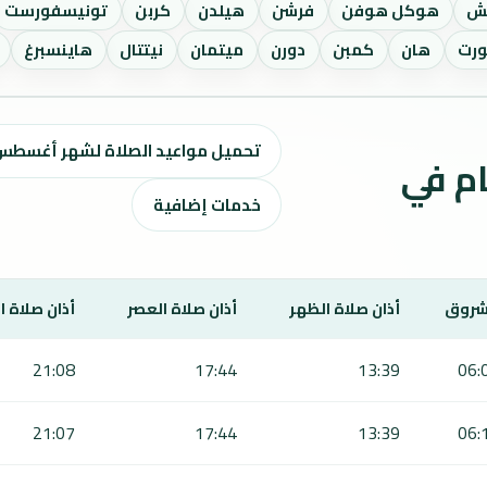
ش
هوكل هوفن
فرشن
هيلدن
كربن
تونيسفورست
رت
هان
كمبن
دورن
ميتمان
نيتتال
هاينسبرغ
تحميل مواعيد الصلاة لشهر أغسطس ٢٠٢٦ / صفر 1448 
ت الصلاة لمدة 7 أيام في
خدمات إضافية
شروق
أذان صلاة الظهر
أذان صلاة العصر
أذان صلاة 
21:08
17:44
13:39
06:
21:07
17:44
13:39
06: