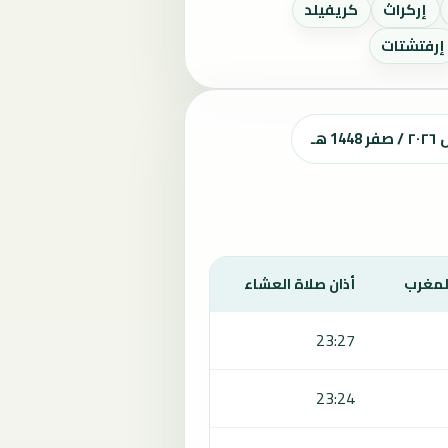
إركراث
كريفيلد
إرفتشتات
هـ
المغرب
أذان صلاة العشاء
23:27
23:24