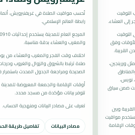
 التوقيت
رابطة العالم الإسلامي.
 التوقيت
ب الأوقات وفق
والمغرب والعشاء بدقة مناسبة.
ن القريبة.
اختلاف وقت الفجر والمغرب والعشاء من يوم إ
ل وررينجين،
صلاة ترتبط بالشروق والزوال والغروب ودرجات 
والمناطق
الصحيحة ومراجعة الجدول المحدث باستمرار ف
 نويس،
أوقات الإقامة والجمعة المعروضة للمدينة م
قيت ضمن سياق
تتوفر بيانات مؤكدة من مسجد محدد.
تعرف على مصادر البيانات ومنهجية الحساب.
لقريبة وبين
يستخدم مواقيت
قات الإقامة
مصادر البيانات
تفاصيل طريقة الح