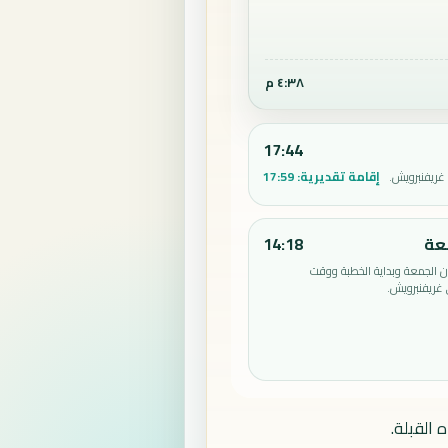
٤:٣٩ م
17:44
إقامة تقديرية:
17:59
غريفنبرويش.
عة
14:18
الجمعة وبداية الخطبة ووقت
غريفنبرويش.
 القبلة.