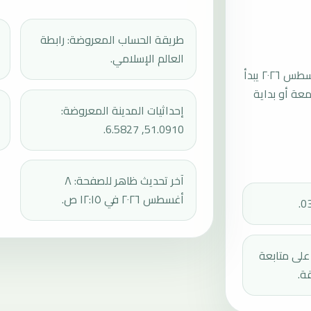
طريقة الحساب المعروضة: رابطة
العالم الإسلامي.
موعد صلاة الجمعة القادمة في غريفنبرويش بتاريخ الجمعة، ١٤ أغسطس ٢٠٢٦ يبدأ
عند 13:48، ثم إقامة الجمعة أو بداية
إحداثيات المدينة المعروضة:
51.0910, 6.5827.
آخر تحديث ظاهر للصفحة: ٨
أغسطس ٢٠٢٦ في ١٢:١٥ ص.
دك على متابعة
ة.