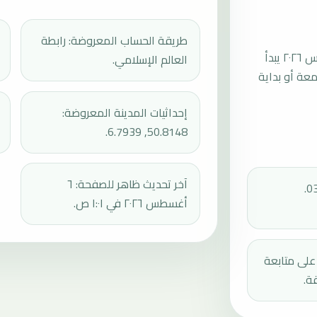
طريقة الحساب المعروضة: رابطة
موعد صلاة الجمعة القادمة في إرفتشتات بتاريخ الجمعة، ٧ أغسطس ٢٠٢٦ يبدأ
العالم الإسلامي.
عند 13:49، ثم إقامة الجمعة أو بداية
إحداثيات المدينة المعروضة:
50.8148, 6.7939.
آخر تحديث ظاهر للصفحة: ٦
أغسطس ٢٠٢٦ في ١:٠١ ص.
دك على متابعة
ة.