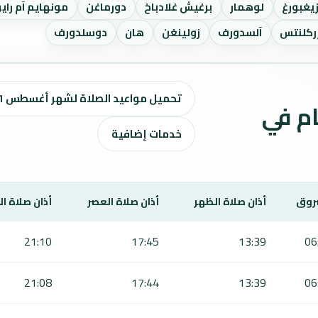
يغبورغ
لوهمار
برغيش غلادباخ
دورماغن
مونهايم آم راي
ركلنتس
آلسدورف
زولينغن
هان
دوسلدورف
تحميل مواعيد الصلاة لشهر أغسطس ٢٠٢٦ / صفر 1448 هـ
ت الصلاة لمدة 7 أيام في
خدمات إضافية
روق
أذان صلاة الظهر
أذان صلاة العصر
أذان صلاة ا
21:10
17:45
13:39
06
21:08
17:44
13:39
06