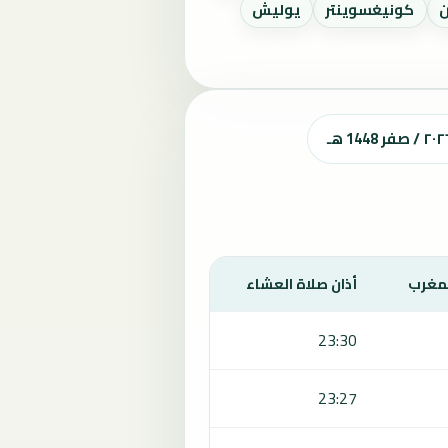
ن
كونيغسوينتر
يوليش
لمغرب
أذان صلاة العشاء
23:30
23:27