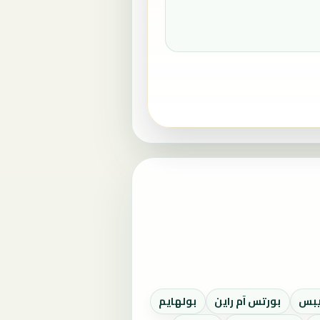
يبس
بورتس آم راين
بولهايم