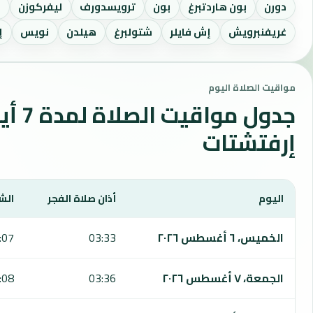
دورن
بون هاردتبرغ
بون
ترويسدورف
ليفركوزن
ز
غريفنبرويش
إش فايلر
شتولبرغ
هيلدن
نويس
إ
مواقيت الصلاة اليوم
جدول مواقي
إرفتشتات
اليوم
أذان صلاة الفجر
الش
يعرض هذا الجدول مواقيت الصلاة لمدة 7 أيام في إرفتشتات، بما يشمل الفجر والشروق والظهر والعصر والمغرب والعشاء.
الخميس، ٦ أغسطس ٢٠٢٦
03:33
:07
الجمعة، ٧ أغسطس ٢٠٢٦
03:36
:08