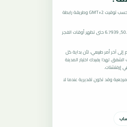
تُحسب مواقيت الصلاة في إرفتشتات، ألمانيا بحسب توقيت GMT+2 وطريقة رابطة
المرجع العام للمدينة يستخدم إحداثيات 50.8148, 6.7939 حتى تظهر أوقات الفجر
لى آخر أمر طبيعي، لأن بداية كل
الشفق. لهذا يفيدك اختيار المدينة
ي إرفتشتات.
رجعية وقد تكون تقديرية عندما لا
ساب