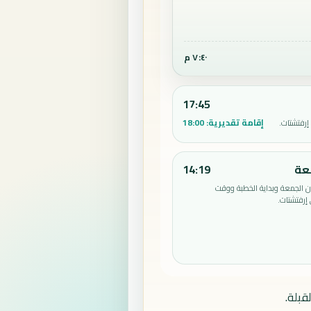
٧:٤٠ م
17:45
إقامة تقديرية:
18:00
إرفتشتات.
عة
14:19
الجمعة وبداية الخطبة ووقت
إرفتشتات.
قبلة.