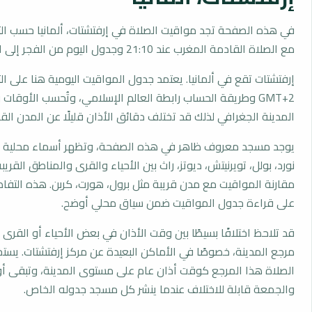
في هذه الصفحة تجد مواقيت الصلاة في إرفتشتات، ألمانيا حسب الت
مع الصلاة القادمة المغرب عند 21:10 وجدول اليوم من الفجر إلى العشاء.
إرفتشتات تقع في ألمانيا. يعتمد جدول المواقيت اليومية هنا على ا
GMT+2 وطريقة الحساب رابطة العالم الإسلامي، وتُحسب الأوق
المدينة الجغرافي لذلك قد تختلف دقائق الأذان قليلًا عن المدن القر
يوجد مسجد معروف ظاهر في هذه الصفحة، وتظهر أسماء محلية مث
نورد، بولل، تويرنيتش، ديوتز، راث بين الأحياء والقرى والمناطق القري
مقارنة المواقيت مع مدن قريبة مثل برول، هورت، كربن. هذه التفاصي
على قراءة جدول المواقيت ضمن سياق محلي أوضح.
قد تلاحظ اختلافًا بسيطًا بين وقت الأذان في بعض الأحياء أو القرى ا
مرجع المدينة، خصوصًا في الأماكن البعيدة عن مركز إرفتشتات. يس
الصلاة هذا المرجع كوقت أذان عام على مستوى المدينة، وتبقى أو
والجمعة قابلة للاختلاف عندما ينشر كل مسجد جدوله الخاص.