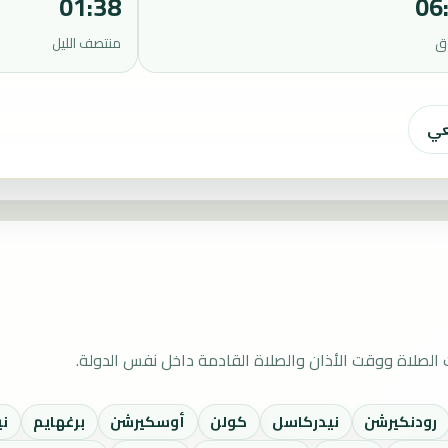
01:38
06
ق
منتصف الليل
عي
الصلاة ووقت الأذان والصلاة القادمة داخل نفس الدولة.
رودنكيرشن
نيدركاسل
كولن
أوسكيرشن
برغهايم
ن