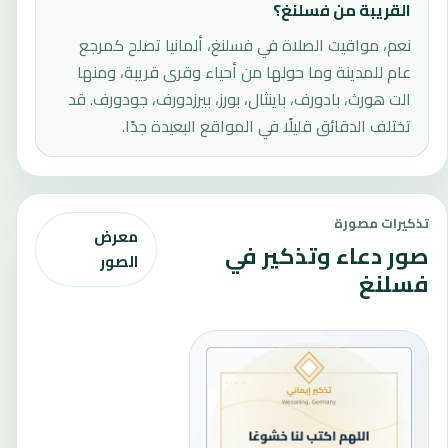
القريبة من فسلنغ؟
نعم، مواقيت الصلاة في فسلنغ، ألمانيا تصلح كمرجع
عام للمدينة وما حولها من أحياء وقرى قريبة، ومنها
الت هورث، بادورف، باينثال، بورز، بيرزدورف، جودورف. قد
تختلف الدقائق قليلًا في المواقع البعيدة جدًا.
تذكيرات مصورة
معرض
صور دعاء وتذكير في
الصور
فسلنغ