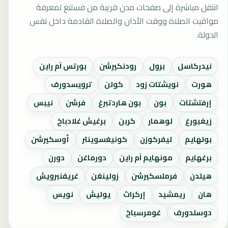
انتقل مباشرة إلى صفحات مدن قريبة من فسلنغ لمعرفة
مواقيت الصلاة ووقت الأذان والصلاة القادمة داخل نفس
الدولة.
نيدركاسل
برول
رودنكيرشن
بورتس آم راين
هورت
نويشتات زود
كولن
ترويسدورف
إرفتشتات
بون
بون هاردتبرغ
فرشن
نيبس
زيغبورغ
لوهمار
كربن
برغيش غلادباخ
بولهايم
ليفركوزن
كونيغسوينتر
أوسكيرشن
برغهايم
مونهايم آم راين
دورماغن
دورن
هيلدن
فرملسكيرشن
زولينغن
غريفنبرويش
هان
ريمشيد
إركراث
يوليش
نويس
دوسلدورف
غومرسباخ