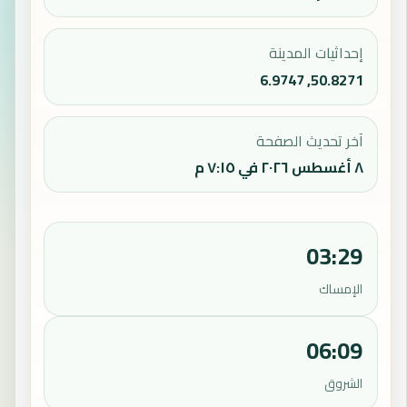
إحداثيات المدينة
50.8271, 6.9747
آخر تحديث الصفحة
٨ أغسطس ٢٠٢٦ في ٧:١٥ م
03:29
الإمساك
06:09
الشروق