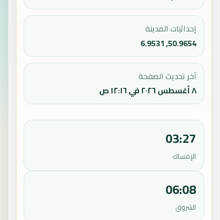
إحداثيات المدينة
50.9654, 6.9531
آخر تحديث الصفحة
٨ أغسطس ٢٠٢٦ في ١٢:١٦ ص
03:27
الإمساك
06:08
الشروق