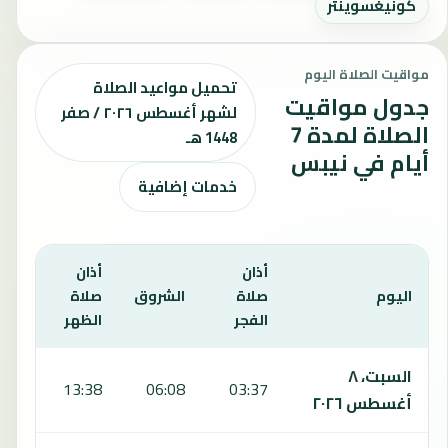
كونيغسوينتر
مواقيت الصلاة اليوم
تحميل مواعيد الصلاة
جدول مواقيت
لشهر أغسطس ٢٠٢٦ / صفر
الصلاة لمدة 7
1448 هـ
أيام في نيبس
خدمات إضافية
أذان
أذان
أذان
اليوم
صلاة
الشروق
صلاة
صلا
الفجر
الظهر
العص
يعرض هذا الجدول مواقيت الصلاة لمدة 7 أيام في نيبس، بما يشمل الفجر والشروق والظهر والعصر والمغرب والعشاء.
السبت، ٨
:43
13:38
06:08
03:37
أغسطس ٢٠٢٦