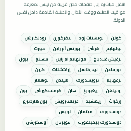
انتقل مباشرة إلى صفحات مدن قريبة من نيبس لمعرفة
مواقيت الصلاة ووقت الأذان والصلاة القادمة داخل نفس
الدولة.
كولن
نويشتات زود
ليفركوزن
رودنكيرشن
بولهايم
فرشن
بورتس آم راين
هورت
برغيش غلادباخ
مونهايم آم راين
فسلنغ
برول
دورماغن
نيدركاسل
إرفتشتات
كربن
برغهايم
ترويسدورف
هيلدن
لوهمار
زولينغن
زيغبورغ
هان
فرملسكيرشن
بون
إركراث
ريمشيد
غريفنبرويش
بون هاردتبرغ
دوسلدورف
ميتمان
نويس
دوسلدورف بيمبلفورت
فوبرتال
أوسكيرشن