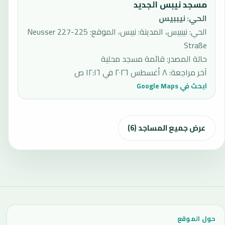
مسجد نيبس الجديد
الحي
:
نيببيس
الحي: نيببيس، المدينة: نيبس، الموقع: 225-227 Neusser
Straße
حالة المصدر
:
قائمة مسجد محلية
آخر مراجعة
:
٨ أغسطس ٢٠٢٦ في ١٢:١٦ ص
ابحث في Google Maps
عرض جميع المساجد (6)
حول الموقع