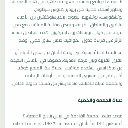
6 أسماء لجوامع ومساجد معروفة ظاهرة في هذه الصفحة،
وتظهر أسماء محلية مثل برودير كلاوس سيدلونج،
بوتشفورست، بوتشهيم، بيدبورغ، بيلديرستوكتشين بين الأحياء
والقرى والمناطق القريبة، ويمكن مقارنة المواقيت مع مدن
قريبة مثل كولن، نويشتات زود، ليفركوزن. هذه التفاصيل تساعد
الزائر على قراءة جدول المواقيت ضمن سياق محلي أوضح.
قد تلاحظ اختلافًا بسيطًا بين وقت الأذان في بعض الأحياء أو
القرى القريبة وبين مرجع المدينة، خصوصًا في الأماكن البعيدة
عن مركز نيبس. يستخدم مواقيت الصلاة هذا المرجع كوقت
أذان عام على مستوى المدينة، وتبقى أوقات الإقامة
والجمعة قابلة للاختلاف عندما ينشر كل مسجد جدوله الخاص.
صلاة الجمعة والخطبة
موعد صلاة الجمعة القادمة في نيبس بتاريخ الجمعة، ١٤
أغسطس ٢٠٢٦ يبدأ بأذان الجمعة عند 13:37، ثم بداية الخطبة