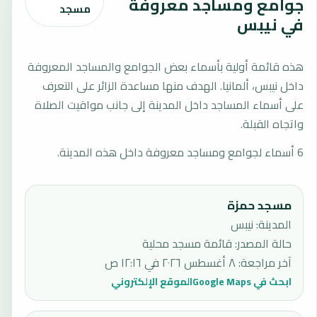
جوامع ومساجد معروفة
مسجد
في نيبس
هذه قائمة أولية بأسماء بعض الجوامع والمساجد المعروفة
داخل نيبس، ألمانيا. الهدف منها مساعدة الزائر على التعرف
على أسماء المساجد داخل المدينة إلى جانب مواقيت الصلاة
واتجاه القبلة.
6 أسماء لجوامع ومساجد معروفة داخل هذه المدينة.
مسجد حمزة
المدينة: نيبس
حالة المصدر
:
قائمة مسجد محلية
آخر مراجعة
:
٨ أغسطس ٢٠٢٦ في ١٢:١٦ ص
ابحث في Google Maps
الموقع الإلكتروني