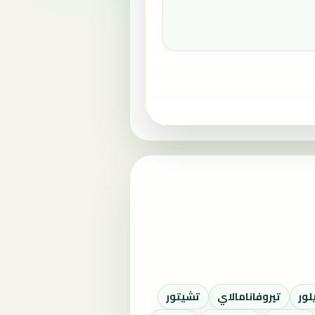
لور
تيروفانامالاي
تشيتور