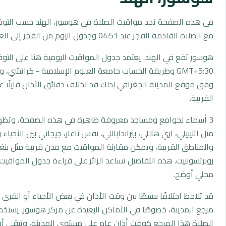
في هذه الصفحة تجد مواقيت الصلاة في هوسور، الهند حسب التوق
مع الصلاة القادمة الفجر عند 04:51 وجدول اليوم من الفجر إلى العشاء.
هوسور تقع في الهند. يعتمد جدول المواقيت اليومية هنا على التو
GMT+5:30 وطريقة الحساب جامعة العلوم الإسلامية - كراتشي،
وفق موقع المدينة الجغرافي لذلك قد تختلف دقائق الأذان قليلًا ع
القريبة.
3 أسماء لجوامع ومساجد معروفة ظاهرة في هذه الصفحة، وتظهر
مثل اتتيبيلي، اري هاللي، بيرانداباللي، تفس ناغار، جيجاني بين الأحياء
والمناطق القريبة، ويمكن مقارنة المواقيت مع مدن قريبة مثل بنغالو
روبرتسونبيت. هذه التفاصيل تساعد الزائر على قراءة جدول المواق
محلي أوضح.
قد تلاحظ اختلافًا بسيطًا بين وقت الأذان في بعض الأحياء أو القرى ا
مرجع المدينة، خصوصًا في الأماكن البعيدة عن مركز هوسور. يستخ
الصلاة هذا المرجع كوقت أذان عام على مستوى المدينة، وتبقى أو