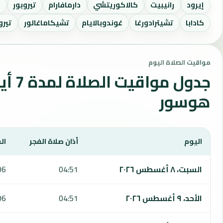
إيرود
رانيبيت
كالاكوريتشي
دارمافارام
تيروبور
ح
كادابا
تشيترادورغا
غوندوبالايام
تشيكاماغالور
تيرو
مواقيت الصلاة اليوم
جدول مواقي
هوسور
اليوم
أذان صلاة الفجر
ال
يعرض هذا الجدول مواقيت الصلاة لمدة 7 أيام في هوسور، بما يشمل الفجر والشروق والظهر والعصر والمغرب والعشاء.
السبت، ٨ أغسطس ٢٠٢٦
04:51
06
الأحد، ٩ أغسطس ٢٠٢٦
04:51
06