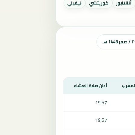
أنانتابور
كوريتشي
نيفيلي
المغرب
أذان صلاة العشاء
19:57
19:57