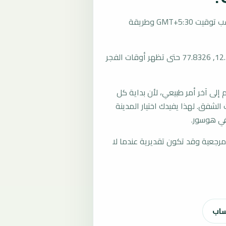
تُحسب مواقيت الصلاة في هوسور، الهند بحسب توقيت GMT+5:30 وطريقة
المرجع العام للمدينة يستخدم إحداثيات 12.7365, 77.8326 حتى تظهر أوقات الفجر
لى آخر أمر طبيعي، لأن بداية كل
الشفق. لهذا يفيدك اختيار المدينة
في هوسور.
رجعية وقد تكون تقديرية عندما لا
ساب