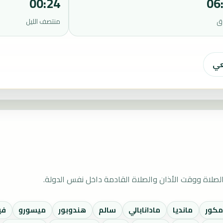
00:24
06
ق
منتصف الليل
عي
صلاة ووقت الأذان والصلاة القادمة داخل نفس الدولة.
مكور
مانديا
مادانابالي
سالم
هندوبور
ميسورو
في