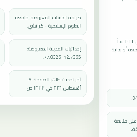
طريقة الحساب المعروضة: جامعة
العلوم الإسلامية - كراتشي.
موعد صلاة الجمعة القادمة في هوسور بتاريخ الجمعة، ١٤ أغسطس ٢٠٢٦ يبدأ
إحداثيات المدينة المعروضة:
عند 12:33، ثم إقامة الجمعة أو بداية
12.7365, 77.8326.
آخر تحديث ظاهر للصفحة: ٨
أغسطس ٢٠٢٦ في ١٢:٣٣ ص.
دك على متابعة
ة.