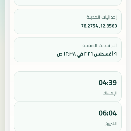
إحداثيات المدينة
12.9563, 78.2754
آخر تحديث الصفحة
٩ أغسطس ٢٠٢٦ في ١٢:٣٨ ص
04:39
الإمساك
06:04
الشروق