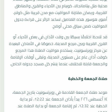
محلية مثل بيثامانجالا، كوببام بين الأحياء والقرى والمناطق
القريبة، ويمكن مقارنة المواقيت مع مدن قريبة مثل كولار،
أمبور، هوسور. هذه التفاصيل تساعد الزائر على قراءة جدول
المواقيت ضمن سياق محلي أوضح.
قد تلاحظ اختلافًا بسيطًا بين وقت الأذان في بعض الأحياء أو
القرى القريبة وبين مرجع المدينة، خصوصًا في الأماكن البعيدة
عن مركز روبرتسونبيت. يستخدم مواقيت الصلاة هذا المرجع
كوقت أذان عام على مستوى المدينة، وتبقى أوقات الإقامة
والجمعة قابلة للاختلاف عندما ينشر كل مسجد جدوله الخاص.
صلاة الجمعة والخطبة
موعد صلاة الجمعة القادمة في روبرتسونبيت بتاريخ الجمعة،
١٤ أغسطس ٢٠٢٦ يبدأ بأذان الجمعة عند 12:22، ثم بداية
الخطبة عند 12:32، ثم إقامة الجمعة أو بداية الصلاة عند