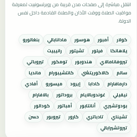
انتقل مباشرة إلى صفحات مدن قريبة من روبرتسونبيت لمعرفة
مواقيت الصلاة ووقت الأذان والصلاة القادمة داخل نفس
الدولة.
كولار
أمبور
هوسور
مادانابالي
بنغالورو
يلاهانكا
فيلور
تشيتور
رانيبيت
تيروفانامالاي
هندوبور
تومكور
تيروباتي
سالم
كالاكوريتشي
كانتشيبورام
مانديا
دارمافارام
كادابا
إيرود
ميسورو
أفادي
نيفيلي
غوندوبالايام
بروداتور
بالافارام
بودوتشيري
أنانتابور
أمباتور
كودالور
تشيناي
تادباتري
كارور
تيروبور
حسن
تيروتشيرابالي