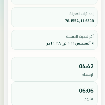
إحداثيات المدينة
11.6538, 78.1554
آخر تحديث الصفحة
٩ أغسطس ٢٠٢٦ في ١٢:٣٨ ص
04:42
الإمساك
06:06
الشروق