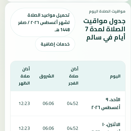
مواقيت الصلاة اليوم
تحميل مواعيد الصلاة
جدول مواقيت
لشهر أغسطس ٢٠٢٦ / صفر
الصلاة لمدة 7
1448 هـ
أيام في سالم
خدمات إضافية
أذان
أذان
أذان
اليوم
صلاة
الشروق
صلاة
صلا
الفجر
الظهر
العص
يعرض هذا الجدول مواقيت الصلاة لمدة 7 أيام في سالم، بما يشمل الفجر والشروق والظهر والعصر والمغرب والعشاء.
الأحد، ٩
:36
12:23
06:06
04:52
أغسطس ٢٠٢٦
الاثنين، ١٠
:35
12:23
06:06
04:52