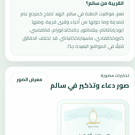
القريبة من سالم؟
نعم، مواقيت الصلاة في سالم، الهند تصلح كمرجع عام
للمدينة وما حولها من أحياء وقرى قريبة، ومنها
ايوذياباتتانام، بيللاناللور، جالاكاندابورام، فانافاسي،
كاروككالفادي، ماسيناياككانباتتي. قد تختلف الدقائق
قليلًا في المواقع البعيدة جدًا.
تذكيرات مصورة
معرض الصور
صور دعاء وتذكير في سالم