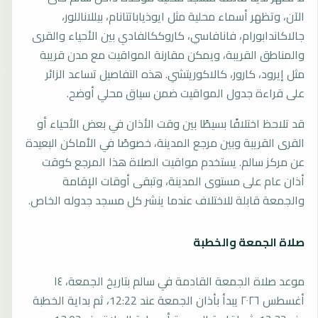
الآن، وتظهر أسماء محلية مثل ايوذياباتتانام، بيللاناللور،
جالاكاندابورام، فانافاسي، كاروككالفادي بين الأحياء والقرى
والمناطق القريبة، ويمكن مقارنة المواقيت مع مدن قريبة
مثل إيرود، كارور، كالاكوريتشي. هذه التفاصيل تساعد الزائر
على قراءة جدول المواقيت ضمن سياق محلي أوضح.
قد تلاحظ اختلافًا بسيطًا بين وقت الأذان في بعض الأحياء أو
القرى القريبة وبين مرجع المدينة، خصوصًا في الأماكن البعيدة
عن مركز سالم. يستخدم مواقيت الصلاة هذا المرجع كوقت
أذان عام على مستوى المدينة، وتبقى أوقات الإقامة
والجمعة قابلة للاختلاف عندما ينشر كل مسجد جدوله الخاص.
صلاة الجمعة والخطبة
موعد صلاة الجمعة القادمة في سالم بتاريخ الجمعة، ١٤
أغسطس ٢٠٢٦ يبدأ بأذان الجمعة عند 12:22، ثم بداية الخطبة