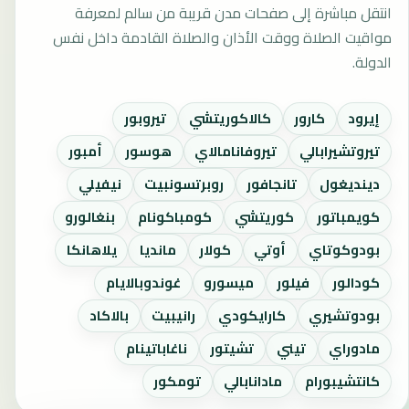
انتقل مباشرة إلى صفحات مدن قريبة من سالم لمعرفة
مواقيت الصلاة ووقت الأذان والصلاة القادمة داخل نفس
الدولة.
إيرود
كارور
كالاكوريتشي
تيروبور
تيروتشيرابالي
تيروفانامالاي
هوسور
أمبور
دينديغول
تانجافور
روبرتسونبيت
نيفيلي
كويمباتور
كوريتشي
كومباكونام
بنغالورو
بودوكوتاي
أوتي
كولار
مانديا
يلاهانكا
كودالور
فيلور
ميسورو
غوندوبالايام
بودوتشيري
كارايكودي
رانيبيت
بالاكاد
مادوراي
تيني
تشيتور
ناغاباتينام
كانتشيبورام
مادانابالي
تومكور