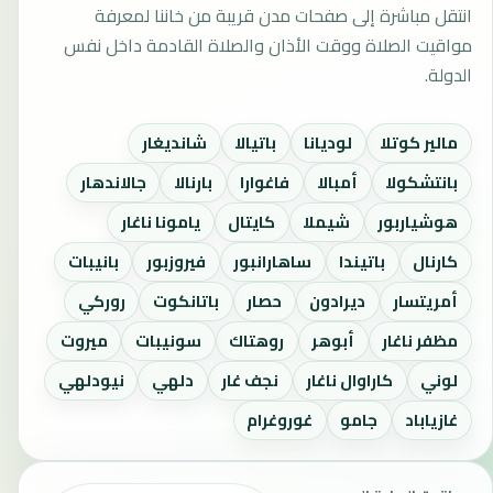
انتقل مباشرة إلى صفحات مدن قريبة من خاننا لمعرفة
مواقيت الصلاة ووقت الأذان والصلاة القادمة داخل نفس
الدولة.
مالير كوتلا
لوديانا
باتيالا
شانديغار
بانتشكولا
أمبالا
فاغوارا
بارنالا
جالاندهار
هوشياربور
شيملا
كايتال
يامونا ناغار
كارنال
باتيندا
ساهارانبور
فيروزبور
بانيبات
أمريتسار
ديرادون
حصار
باتانكوت
روركي
مظفر ناغار
أبوهر
روهتاك
سونيبات
ميروت
لوني
كاراوال ناغار
نجف غار
دلهي
نيودلهي
غازياباد
جامو
غوروغرام