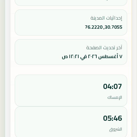
إحداثيات المدينة
30.7055, 76.2220
آخر تحديث الصفحة
٧ أغسطس ٢٠٢٦ في ١٢:٢١ ص
04:07
الإمساك
05:46
الشروق