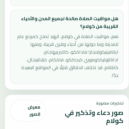
هل مواقيت الصلاة صالحة لجميع المدن والأحياء
القريبة من كولام؟
نعم، مواقيت الصلاة في كولام، الهند تصلح كمرجع عام
للمدينة وما حولها من أحياء وقرى قريبة، ومنها
ايانافيليكولانجارا فاداككو، كالليريبهاجام،
اداناتتوتيككوموري كيجاككو، فاككام، كيلاتتينجال،
كاتتانام. قد تختلف الدقائق قليلًا في المواقع البعيدة
جدًا.
تذكيرات مصورة
معرض
صور دعاء وتذكير في
الصور
كولام