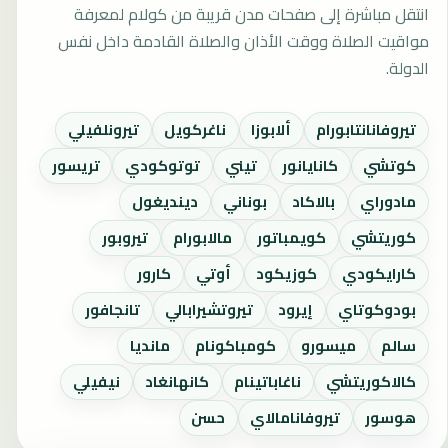
انتقل مباشرة إلى صفحات مدن قريبة من كولام لمعرفة
مواقيت الصلاة ووقت الأذان والصلاة القادمة داخل نفس
الدولة.
تيروفانانتابورام
ألابوزا
ناغركويل
تيرونلفيلي
كوتشي
كانايانور
تيني
توتوكودي
تريسور
مادوراي
بالاكاد
بوناني
دينديغول
كوريتشي
كويمباتور
مالابورام
تيروبور
كارايكودي
كوزيكود
أوتي
كارور
بودوكوتاي
إيرود
تيروتشيرابالي
تانجافور
سالم
ميسورو
كومباكونام
مانديا
كالاكوريتشي
ناغاباتينام
كانهانغاد
نيفيلي
هوسور
تيروفانامالاي
حسن