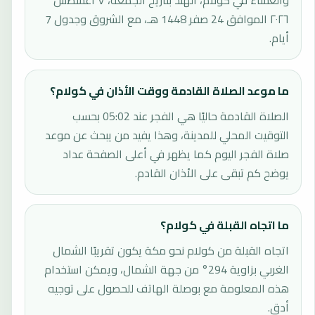
والعشاء في كولام، الهند بتاريخ الجمعة، ٧ أغسطس
٢٠٢٦ الموافق 24 صفر 1448 هـ، مع الشروق وجدول 7
أيام.
ما موعد الصلاة القادمة ووقت الأذان في كولام؟
الصلاة القادمة حاليًا هي الفجر عند 05:02 بحسب
التوقيت المحلي للمدينة، وهذا يفيد من يبحث عن موعد
صلاة الفجر اليوم كما يظهر في أعلى الصفحة عداد
يوضح كم تبقى على الأذان القادم.
ما اتجاه القبلة في كولام؟
اتجاه القبلة من كولام نحو مكة يكون تقريبًا الشمال
الغربي بزاوية 294° من جهة الشمال، ويمكن استخدام
هذه المعلومة مع بوصلة الهاتف للحصول على توجيه
أدق.