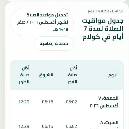
مواقيت الصلاة اليوم
تحميل مواعيد الصلاة
جدول مواقيت
لشهر أغسطس ٢٠٢٦ / صفر
الصلاة لمدة 7
1448 هـ
أيام في كولام
خدمات إضافية
أذان
أذان
أذان
اليوم
صلاة
الشروق
صلاة
صلا
الفجر
الظهر
العص
يعرض هذا الجدول مواقيت الصلاة لمدة 7 أيام في كولام، بما يشمل الفجر والشروق والظهر والعصر والمغرب والعشاء.
الجمعة، ٧
:46
12:29
06:15
05:02
أغسطس ٢٠٢٦
السبت، ٨
:45
12:29
06:15
05:02