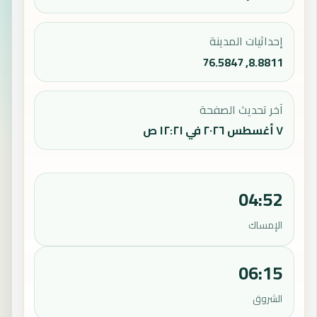
إحداثيات المدينة
8.8811, 76.5847
آخر تحديث الصفحة
٧ أغسطس ٢٠٢٦ في ١٢:٢١ ص
04:52
الإمساك
06:15
الشروق