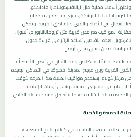
وتظهر أسماء محلية مثل ايانافيليكولانجارا فاداككو،
كالليريبهاجام، اداناتتوتيككوموري كيجاككو، فاككام،
كيلاتتينجال بين الأحياء والقرى والمناطق القريبة، ويمكن
مقارنة المواقيت مع مدن قريبة مثل تيروفانانتابورام، ألابوزا،
ناغركويل. هذه التفاصيل تساعد الزائر على قراءة جدول
المواقيت ضمن سياق محلي أوضح.
قد تلاحظ اختلافًا بسيطًا بين وقت الأذان في بعض الأحياء أو
القرى القريبة وبين مرجع المدينة، خصوصًا في الأماكن البعيدة
عن مركز كولام. يستخدم مواقيت الصلاة هذا المرجع كوقت
أذان عام على مستوى المدينة، وتبقى أوقات الإقامة
والجمعة قابلة للاختلاف عندما ينشر كل مسجد جدوله الخاص.
صلاة الجمعة والخطبة
موعد صلاة الجمعة القادمة في كولام بتاريخ الجمعة، ٧