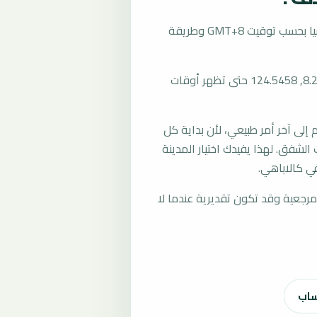
تُحسب مواقيت الصلاة في كالاباهي، إندونيسيا بحسب توقيت GMT+8 وطريقة
المرجع العام للمدينة يستخدم إحداثيات -8.2151, 124.5458 حتى تظهر أوقات
لى آخر أمر طبيعي، لأن بداية كل
الشفق. لهذا يفيدك اختيار المدينة
ي كالاباهي.
رجعية وقد تكون تقديرية عندما لا
ساب