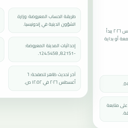
طريقة الحساب المعروضة: وزارة
الشؤون الدينية في إندونيسيا.
موعد صلاة الجمعة القادمة في كالاباهي بتاريخ الجمعة، ٧ أغسطس ٢٠٢٦ يبدأ
عند 11:58، ثم إقامة الجمعة أو بداية
إحداثيات المدينة المعروضة:
-8.2151, 124.5458.
آخر تحديث ظاهر للصفحة: ٦
أغسطس ٢٠٢٦ في ١٢:٥٢ ص.
دك على متابعة
ة.