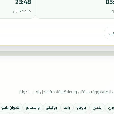
23:48
05
ق
منتصف الليل
عي
الصلاة ووقت الأذان والصلاة القادمة داخل نفس الدولة.
ري
يندي
باوباو
راها
روتينج
واينجابو
لابوان باجو