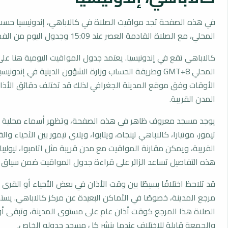
في هذه الصفحة تجد مواقيت الصلاة في كالاباهي، إندونيسيا حسب
المحلي، مع الصلاة القادمة العصر عند 15:09 وجدول اليوم من الفجر إلى العشاء.
كالاباهي تقع في إندونيسيا. يعتمد جدول المواقيت اليومية هنا على
المحلي GMT+8 وطريقة الحساب وزارة الشؤون الدينية في إندوني
الأوقات وفق موقع المدينة الجغرافي لذلك قد تختلف دقائق الأذان 
المدن القريبة.
يوجد مسجد معروف ظاهر في هذه الصفحة، وتظهر أسماء محلية م
تيمور، موتيارا، كالاباهي تينجاه، ويتابوا، ويلاي تيمور بين الأحياء و
القريبة، ويمكن مقارنة المواقيت مع مدن قريبة مثل اتامبوا، ليوليبا، 
هذه التفاصيل تساعد الزائر على قراءة جدول المواقيت ضمن سياق
قد تلاحظ اختلافًا بسيطًا بين وقت الأذان في بعض الأحياء أو القرى ا
مرجع المدينة، خصوصًا في الأماكن البعيدة عن مركز كالاباهي. يس
الصلاة هذا المرجع كوقت أذان عام على مستوى المدينة، وتبقى أو
والجمعة قابلة للاختلاف عندما ينشر كل مسجد جدوله الخاص.