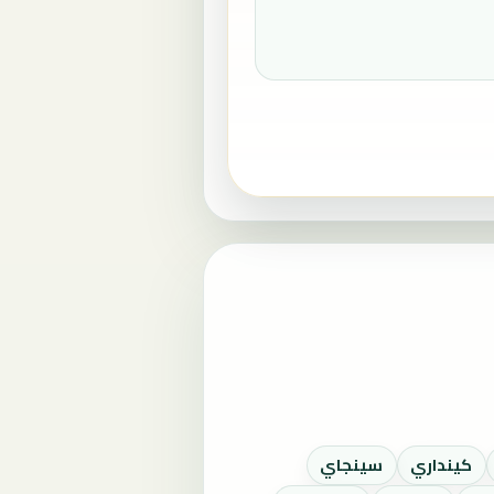
كينداري
سينجاي