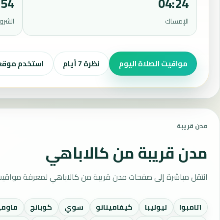
:54
04:24
الإمساك
الشرو
مواقيت الصلاة اليوم
نظرة 7 أيام
استخدم موق
مدن قريبة
مدن قريبة من كالاباهي
انتقل مباشرة إلى صفحات مدن قريبة من كالاباهي لمعرفة مواقيت 
اتامبوا
ليوليبا
كيفامينانو
سوي
كوبانج
ماومي