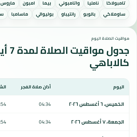
تامبولاكا
نامليا
واتامبوني
بيما
امبون
ماروس
ساوملاكي
بالوبو
رانتيباو
بوليوالي
ماسامبا
سو
مواقيت الصلاة اليوم
جدول مواقي
كالاباهي
اليوم
أذان صلاة الفجر
الش
يعرض هذا الجدول مواقيت الصلاة لمدة 7 أيام في كالاباهي، بما يشمل الفجر والشروق والظهر والعصر والمغرب والعشاء.
الخميس، ٦ أغسطس ٢٠٢٦
04:34
:54
الجمعة، ٧ أغسطس ٢٠٢٦
04:34
:54