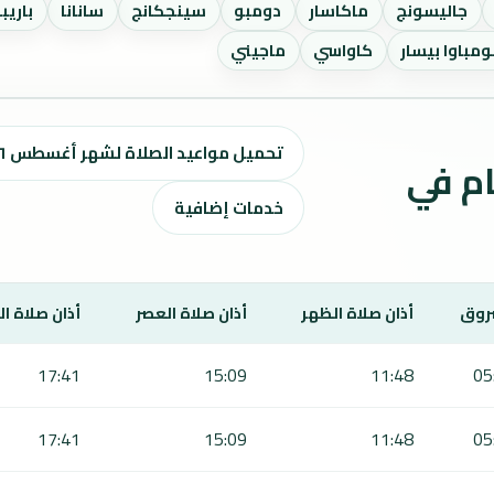
جاليسونج
ماكاسار
دومبو
سينجكانج
سانانا
باريب
مباوا بيسار
كاواسي
ماجيني
تحميل مواعيد الصلاة لشهر أغسطس ٢٠٢٦ / صفر 1448 هـ
ت الصلاة لمدة 7 أيام في
خدمات إضافية
روق
أذان صلاة الظهر
أذان صلاة العصر
أذان صلاة ا
17:41
15:09
11:48
05
17:41
15:09
11:48
05