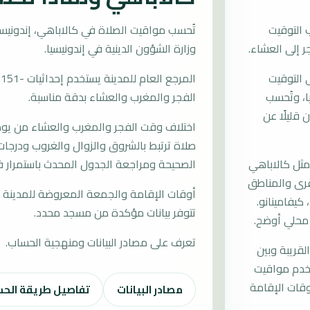
 التوقيت
وزارة الشؤون الدينية في إندونيسيا.
 التوقيت
سيا، وتُحسب
الفجر والمغرب والعشاء بدقة مناسبة.
قليلًا عن
اختلاف وقت الفجر والمغرب والعشاء من يوم إ
صلاة ترتبط بالشروق والزوال والغروب ودرجات 
ثل كالاباهي
الصحيحة ومراجعة الجدول المحدث باستمرار ف
القرى والمناطق
أوقات الإقامة والجمعة المعروضة للمدينة م
كيفامينانو.
تتوفر بيانات مؤكدة من مسجد محدد.
 محلي أوضح.
تعرف على مصادر البيانات ومنهجية الحساب.
لقريبة وبين
تخدم مواقيت
قات الإقامة
مصادر البيانات
تفاصيل طريقة الح