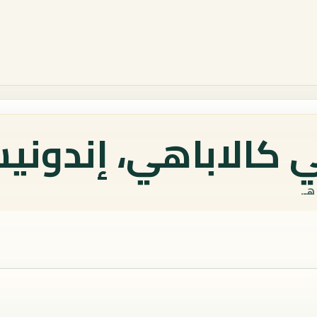
 كالاباهي، إندونيس