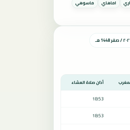
اري
اماهاي
ماسوهي
لمغرب
أذان صلاة العشاء
18:53
18:53