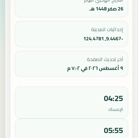
26 صفر 1448 هـ
إحداثيات المدينة
-9.4467, 124.4781
آخر تحديث الصفحة
٩ أغسطس ٢٠٢٦ في ٧:٠٢ م
04:25
الإمساك
05:55