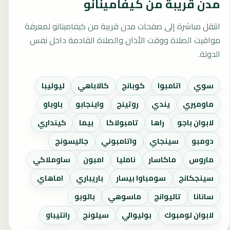
مدن قريبة من كيفامينانو
انتقل مباشرة إلى صفحات مدن قريبة من كيفامينانو لمعرفة
مواقيت الصلاة ووقت الأذان والصلاة القادمة داخل نفس
الدولة.
سوي
اتامبوا
كوبانج
كالاباهي
ليوليبا
ماوميري
يندي
روتينج
واينجابو
باوباو
لابوان باجو
راها
تامبولاكا
بيما
كينداري
دومبو
سينجاي
واتامبوني
جاليسونج
ماروس
ماكاسار
نامليا
امبون
ساوملاكي
سينجكانج
سومباوا بيسار
باريباري
اماهاي
سانانا
تاليوانج
ماسوهي
بالوبو
لابوان لومبوك
بوليوالي
سيلونج
رانتيباو