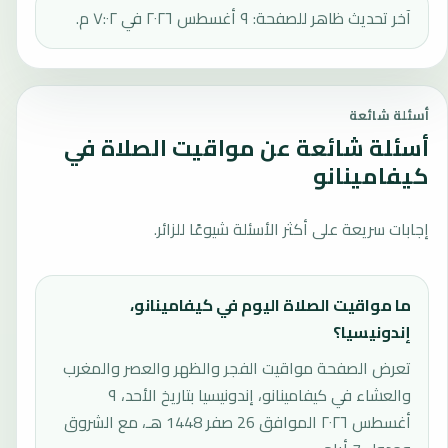
آخر تحديث ظاهر للصفحة: ٩ أغسطس ٢٠٢٦ في ٧:٠٢ م.
أسئلة شائعة
أسئلة شائعة عن مواقيت الصلاة في
كيفامينانو
إجابات سريعة على أكثر الأسئلة شيوعًا للزائر.
ما مواقيت الصلاة اليوم في كيفامينانو،
إندونيسيا؟
تعرض الصفحة مواقيت الفجر والظهر والعصر والمغرب
والعشاء في كيفامينانو، إندونيسيا بتاريخ الأحد، ٩
أغسطس ٢٠٢٦ الموافق 26 صفر 1448 هـ، مع الشروق