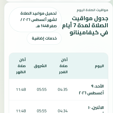
مواقيت الصلاة اليوم
تحميل مواعيد الصلاة
جدول مواقيت
لشهر أغسطس ٢٠٢٦ /
الصلاة لمدة 7 أيام
صفر 1448 هـ
في كيفامينانو
خدمات إضافية
أذان
أذان
أذان
اليوم
صلاة
الشروق
صلاة
صلا
الفجر
الظهر
العص
يعرض هذا الجدول مواقيت الصلاة لمدة 7 أيام في كيفامينانو، بما يشمل الفجر والشروق والظهر والعصر والمغرب والعشاء.
الأحد، ٩
:08
11:48
05:55
04:35
أغسطس ٢٠٢٦
الاثنين، ١٠
:08
11:48
05:55
04:34