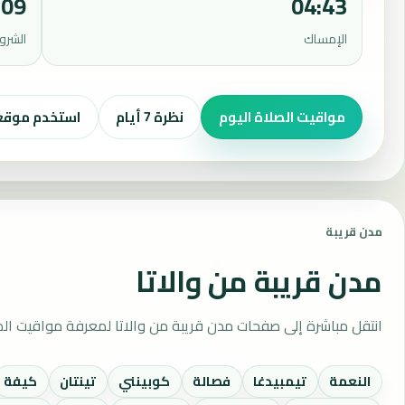
:09
04:43
الإمساك
الشرو
مواقيت الصلاة اليوم
نظرة 7 أيام
استخدم موق
مدن قريبة
مدن قريبة من والاتا
انتقل مباشرة إلى صفحات مدن قريبة من والاتا لمعرفة مواقيت الص
النعمة
تيمبيدغا
فصالة
كوبينني
تينتان
كيفة