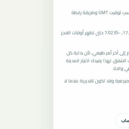
تُحسب مواقيت الصلاة في والاتا، موريتانيا بحسب توقيت GMT وطريقة رابطة
المرجع العام للمدينة يستخدم إحداثيات 17.2978, -7.0235 حتى تظهر أوقات الفجر
لى آخر أمر طبيعي، لأن بداية كل
الشفق. لهذا يفيدك اختيار المدينة
 والاتا.
رجعية وقد تكون تقديرية عندما لا
ساب