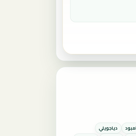
مبود
دياجويلي