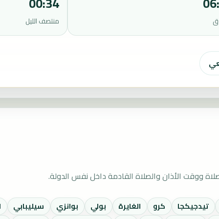
00:34
06
ق
منتصف الليل
عي
لاة ووقت الأذان والصلاة القادمة داخل نفس الدولة.
تيدجيكجا
كرو
الغايرة
بولي
بوانزي
سيليبابي
ا