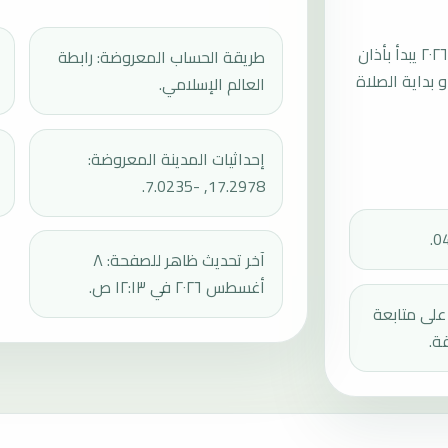
موعد صلاة الجمعة القادمة في والاتا بتاريخ الجمعة، ١٤ أغسطس ٢٠٢٦ يبدأ بأذان
طريقة الحساب المعروضة: رابطة
ثم إقامة الجمعة أو بداية الصلاة
العالم الإسلامي.
إحداثيات المدينة المعروضة:
17.2978, -7.0235.
آخر تحديث ظاهر للصفحة: ٨
أغسطس ٢٠٢٦ في ١٢:١٣ ص.
دك على متابعة
ة.