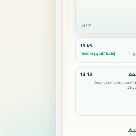
١:١٦ ص
15:45
إقامة تقديرية:
16:00
لاتا.
عة
13:13
الجمعة وبداية الخطبة ووقت
الاتا.
لة.