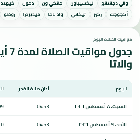
والي دجانتانج
ليكسيباون
جانكي ون
دجول
كيهيد
أكجوجت
ركيز
تيكاني
واد ناجا
ميديردرا
روصو
مواقيت الصلاة اليوم
جدول مواقي
والاتا
اليوم
أذان صلاة الفجر
ال
يعرض هذا الجدول مواقيت الصلاة لمدة 7 أيام في والاتا، بما يشمل الفجر والشروق والظهر والعصر والمغرب والعشاء.
السبت، ٨ أغسطس ٢٠٢٦
04:53
09
الأحد، ٩ أغسطس ٢٠٢٦
04:53
10