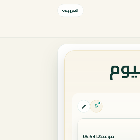
العربية
ليوم
موعدها 04:53