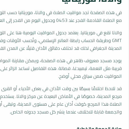
في هذه الصفحة تجد مواقيت الصلاة في والاتا، موريتانيا حسب التو
مع الصلاة القادمة الفجر عند 04:53 وجدول اليوم من الفجر إلى العشاء.
والاتا تقع في موريتانيا. يعتمد جدول المواقيت اليومية هنا على الت
GMT وطريقة الحساب رابطة العالم الإسلامي، وتُحسب الأوقات 
المدينة الجغرافي لذلك قد تختلف دقائق الأذان قليلًا عن المدن القر
يوجد مسجد معروف ظاهر في هذه الصفحة، ويمكن مقارنة الموا
قريبة مثل النعمة، تيمبيدغا، فصالة. هذه التفاصيل تساعد الزائر عل
المواقيت ضمن سياق محلي أوضح.
قد تلاحظ اختلافًا بسيطًا بين وقت الأذان في بعض الأحياء أو القرى ا
مرجع المدينة، خصوصًا في الأماكن البعيدة عن مركز والاتا. يستخدم
الصلاة هذا المرجع كوقت أذان عام على مستوى المدينة، وتبقى أو
والجمعة قابلة للاختلاف عندما ينشر كل مسجد جدوله الخاص.
صلاة الجمعة والخطبة