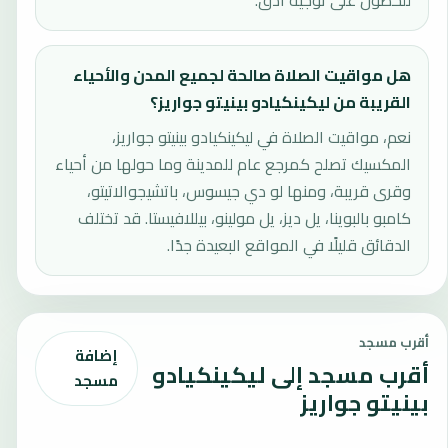
للحصول على توجيه أدق.
هل مواقيت الصلاة صالحة لجميع المدن والأحياء
القريبة من ليكينكيادو بينيتو جواريز؟
نعم، مواقيت الصلاة في ليكينكيادو بينيتو جواريز،
المكسيك تصلح كمرجع عام للمدينة وما حولها من أحياء
وقرى قريبة، ومنها لو دي جيسوس، باتشيجوالاتيتو،
كامبو بالبوينا، يل ديز، يل مولينو، بيللافيستا. قد تختلف
الدقائق قليلًا في المواقع البعيدة جدًا.
أقرب مسجد
إضافة
أقرب مسجد إلى ليكينكيادو
مسجد
بينيتو جواريز