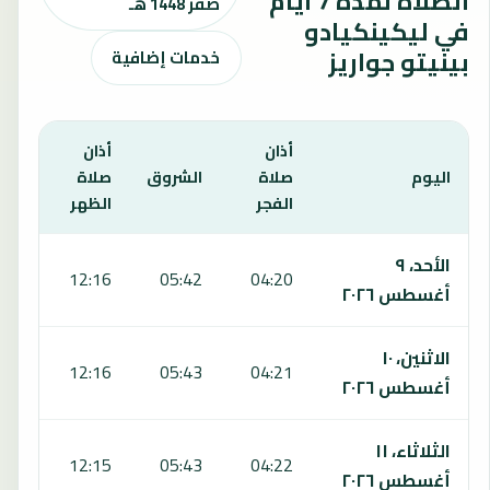
الصلاة لمدة 7 أيام
صفر 1448 هـ
في ليكينكيادو
بينيتو جواريز
خدمات إضافية
أذان
أذان
أذان
اليوم
صلاة
الشروق
صلاة
صلا
الفجر
الظهر
العص
يعرض هذا الجدول مواقيت الصلاة لمدة 7 أيام في ليكينكيادو بينيتو جواريز، بما يشمل الفجر والشروق والظهر والعصر والمغرب والعشاء.
الأحد، ٩
:43
12:16
05:42
04:20
أغسطس ٢٠٢٦
الاثنين، ١٠
:44
12:16
05:43
04:21
أغسطس ٢٠٢٦
الثلاثاء، ١١
:43
12:15
05:43
04:22
أغسطس ٢٠٢٦