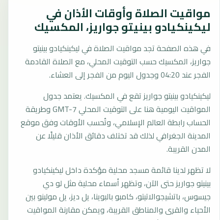
مواقيت الصلاة وأوقات الأذان في
ليكينكيادو بينيتو جواريز، المكسيك
في هذه الصفحة تجد مواقيت الصلاة في ليكينكيادو بينيتو
جواريز، المكسيك حسب التوقيت المحلي، مع الصلاة القادمة
الفجر عند 04:20 وجدول اليوم من الفجر إلى العشاء.
ليكينكيادو بينيتو جواريز تقع في المكسيك. يعتمد جدول
المواقيت اليومية هنا على التوقيت المحلي GMT-7 وطريقة
الحساب رابطة العالم الإسلامي، وتُحسب الأوقات وفق موقع
المدينة الجغرافي لذلك قد تختلف دقائق الأذان قليلًا عن
المدن القريبة.
لا تظهر لدينا قائمة مسجد محلية مؤكدة داخل ليكينكيادو
بينيتو جواريز حتى الآن، وتظهر أسماء محلية مثل لو دي
جيسوس، باتشيجوالاتيتو، كامبو بالبوينا، يل ديز، يل مولينو بين
الأحياء والقرى والمناطق القريبة، ويمكن مقارنة المواقيت