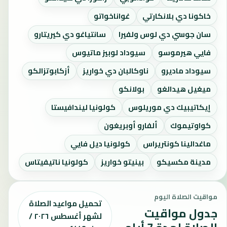
خاكونا دي بلانكارتي
غواناخواتو
سان جوسي دي لوس ولفيرا
سانتياغو دي كيريتارو
فايي هيرموسو
سيوداد لوبيز ماتيوس
سيوداد ماديرو
ناوكالبان دي خواريز
أزكابوتزالكو
ميغيل هيدالغو
بولانكو
إيكاتيبيك دي موريلوس
كولونيا ليندافيستا
كواوتيموك
ألفارو أوبريغون
ماغدالينا كونتريراس
كولونيا ديل فايي
مدينة مكسيكو
بينيتو خواريز
كولونيا ناتيفيتاس
مواقيت الصلاة اليوم
تحميل مواعيد الصلاة
جدول مواقيت
لشهر أغسطس ٢٠٢٦ /