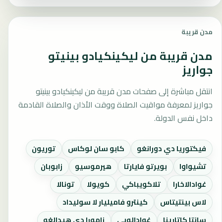
مدن قريبة
مدن قريبة من ليكينكيادو بينيتو
جواريز
انتقل مباشرة إلى صفحات مدن قريبة من ليكينكيادو بينيتو
جواريز لمعرفة مواقيت الصلاة ووقت الأذان والصلاة القادمة
داخل نفس الدولة.
فيكتوريا دي دورانغو
كابو سان لوكاس
توريون
تشيواوا
بويرتو فايارتا
هيرموسيو
زابوبان
غوادالاخارا
تلاكويباكي
كويولا
تونالا
لاس بينتيتاس
كينترو فاميليار لا سوليداد
سانتا كاتارينا
غوادالوبي
زامورا دي هيدالغو