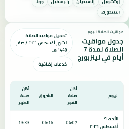
زوتشويل
إنسيديلن
رابرسفيل
جونا
التيندورف
مواقيت الصلاة اليوم
تحميل مواعيد الصلاة
جدول مواقيت
لشهر أغسطس ٢٠٢٦ / صفر
الصلاة لمدة 7
1448 هـ
أيام في لينزبورج
خدمات إضافية
أذان
أذان
أذان
اليوم
صلاة
الشروق
صلاة
صلا
الفجر
الظهر
العص
يعرض هذا الجدول مواقيت الصلاة لمدة 7 أيام في لينزبورج، بما يشمل الفجر والشروق والظهر والعصر والمغرب والعشاء.
الأحد، ٩
:33
13:33
06:16
04:07
أغسطس ٢٠٢٦