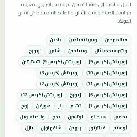
انتقل مباشرة إلى صفحات مدن قريبة من لينزبورج لمعرفة
مواقيت الصلاة ووقت الأذان والصلاة القادمة داخل نفس
الدولة.
فيللميرجين
وبيرينتفيلدين
بادين
ونتيرسيججينثال
ويتينجين
شليرن
اربورج
زويريتش (كريس 9)
زويريتش (كريس 9) التستيتين
زويريتش (كريس 10)
زويريتش (كريس 3)
زويريتش (كريس 11)
زويريتش (كريس 2)
زويريتش (كريس 6)
زيورخ
زويريتش (كريس 12)
زويريتش (كريس 7)
تشام
بار
هورغن
زوج
يممين
هيجناو
لوتسرن
يجج
وايدينسويل
أوستير
فينترتور
ريهين
شافهاوزن
بازل