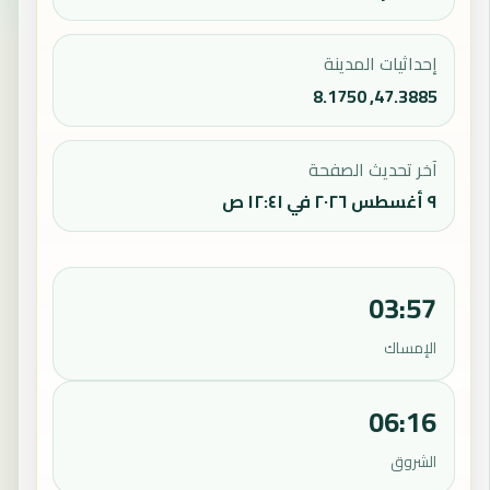
إحداثيات المدينة
47.3885, 8.1750
آخر تحديث الصفحة
٩ أغسطس ٢٠٢٦ في ١٢:٤١ ص
03:57
الإمساك
06:16
الشروق