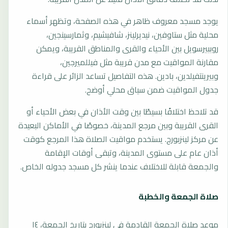
يوجد مسجد معروف ظاهر في هذه الصفحة، وتظهر أسماء
محلية مثل ستاوفين، نيديرلينز، شافيشيم، وثمارسينجين،
روببيرسويل بين الأحياء والقرى والمناطق القريبة، ويمكن
مقارنة المواقيت مع مدن قريبة مثل فيللميرجين،
وبيرينتفيلدين، بادين. هذه التفاصيل تساعد الزائر على قراءة
جدول المواقيت ضمن سياق محلي أوضح.
قد تلاحظ اختلافًا بسيطًا بين وقت الأذان في بعض الأحياء أو
القرى القريبة وبين مرجع المدينة، خصوصًا في الأماكن البعيدة
عن مركز لينزبورج. يستخدم مواقيت الصلاة هذا المرجع كوقت
أذان عام على مستوى المدينة، وتبقى أوقات الإقامة
والجمعة قابلة للاختلاف عندما ينشر كل مسجد جدوله الخاص.
صلاة الجمعة والخطبة
موعد صلاة الجمعة القادمة في لينزبورج بتاريخ الجمعة، ١٤