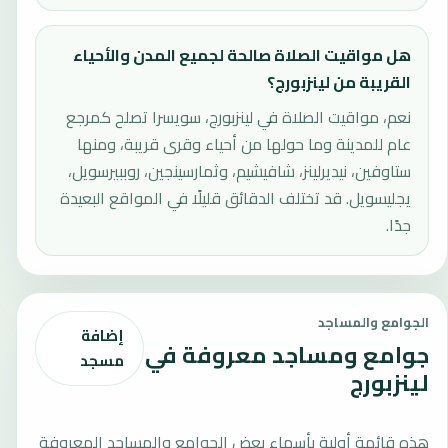
هل مواقيت الصلاة صالحة لجميع المدن والأحياء
القريبة من لينزبورج؟
نعم، مواقيت الصلاة في لينزبورج، سويسرا تصلح كمرجع
عام للمدينة وما حولها من أحياء وقرى قريبة، ومنها
ستاوفين، نيديرلينز، شافيشيم، وثمارسينجين، روببيرسويل،
يجليسويل. قد تختلف الدقائق قليلًا في المواقع البعيدة
جدًا.
الجوامع والمساجد
إضافة
جوامع ومساجد معروفة في
مسجد
لينزبورج
هذه قائمة أولية بأسماء بعض الجوامع والمساجد المعروفة