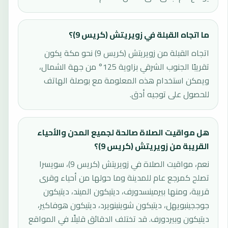
ما اتجاه القبلة في زويريتش (كريس 9)؟
اتجاه القبلة من زويريتش (كريس 9) نحو مكة يكون
تقريبًا الجنوب الشرقي بزاوية 125° من جهة الشمال،
ويمكن استخدام هذه المعلومة مع بوصلة الهاتف
للحصول على توجيه أدق.
هل مواقيت الصلاة صالحة لجميع المدن والأحياء
القريبة من زويريتش (كريس 9)؟
نعم، مواقيت الصلاة في زويريتش (كريس 9)، سويسرا
تصلح كمرجع عام للمدينة وما حولها من أحياء وقرى
قريبة، ومنها بيرمينسدورف، ديتيكون الميند، ديتيكون
جوججينبويهل، ديتيكون شوينينويرد، ديتيكون هوفاكير،
ديتيكون وبيردورف. قد تختلف الدقائق قليلًا في المواقع