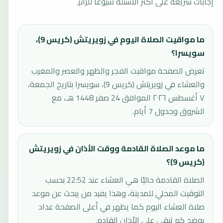
إجابات سريعة على أكثر الأسئلة شيوعًا للزائر.
ما مواقيت الصلاة اليوم في زويريتش (كريس 9)،
سويسرا؟
تعرض الصفحة مواقيت الفجر والظهر والعصر والمغرب
والعشاء في زويريتش (كريس 9)، سويسرا بتاريخ الجمعة،
٧ أغسطس ٢٠٢٦ الموافق 24 صفر 1448 هـ، مع
الشروق وجدول 7 أيام.
ما موعد الصلاة القادمة ووقت الأذان في زويريتش
(كريس 9)؟
الصلاة القادمة حاليًا هي العشاء عند 22:52 بحسب
التوقيت المحلي للمدينة، وهذا يفيد من يبحث عن موعد
صلاة العشاء اليوم كما يظهر في أعلى الصفحة عداد
يوضح كم تبقى على الأذان القادم.