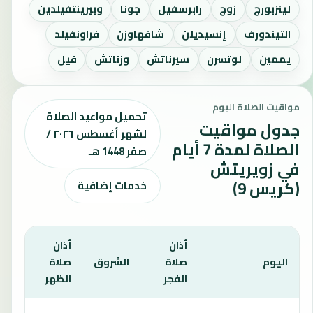
لينزبورج
زوج
رابرسفيل
جونا
وبيرينتفيلدين
التيندورف
إنسيديلن
شافهاوزن
فراونفيلد
يممين
لوتسرن
سيرناتش
وزناتش
فيل
مواقيت الصلاة اليوم
تحميل مواعيد الصلاة
جدول مواقيت
لشهر أغسطس ٢٠٢٦ /
الصلاة لمدة 7 أيام
صفر 1448 هـ
في زويريتش
(كريس 9)
خدمات إضافية
أذان
أذان
أذان
اليوم
صلاة
الشروق
صلاة
صلا
الفجر
الظهر
العص
يعرض هذا الجدول مواقيت الصلاة لمدة 7 أيام في زويريتش (كريس 9)، بما يشمل الفجر والشروق والظهر والعصر والمغرب والعشاء.