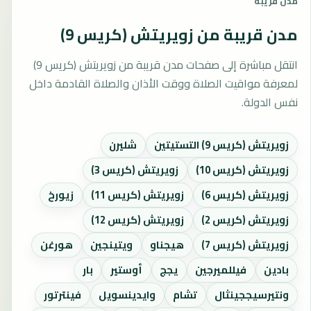
مدن قريبة
مدن قريبة من زويريتش (كريس 9)
انتقل مباشرة إلى صفحات مدن قريبة من زويريتش (كريس 9)
لمعرفة مواقيت الصلاة ووقت الأذان والصلاة القادمة داخل
نفس الدولة.
زويريتش (كريس 9) التستيتين
شليرن
زويريتش (كريس 10)
زويريتش (كريس 3)
زويريتش (كريس 6)
زويريتش (كريس 11)
زيورخ
زويريتش (كريس 2)
زويريتش (كريس 12)
زويريتش (كريس 7)
هيجناو
ويتينجين
هورغن
بادين
فيللميرجين
يجج
أوستير
بار
ونتيرسيججينثال
تشام
وايدينسويل
فينترتور