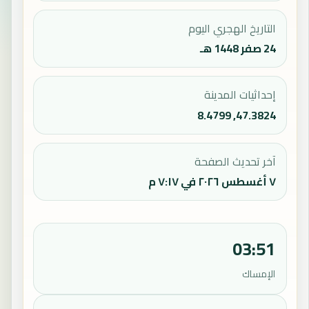
التاريخ الهجري اليوم
24 صفر 1448 هـ
إحداثيات المدينة
47.3824, 8.4799
آخر تحديث الصفحة
٧ أغسطس ٢٠٢٦ في ٧:١٧ م
03:51
الإمساك