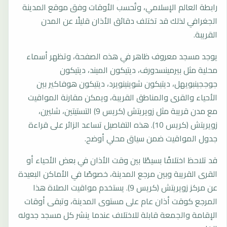
رابطة العالم الإسلامي، وتُحسب الأوقات وفق موقع المدينة
الجغرافي لذلك قد تختلف دقائق الأذان قليلًا عن المدن
القريبة.
يوجد مسجد معروف ظاهر في هذه الصفحة، وتظهر أسماء
محلية مثل بيرمينسدورف، ديتيكون الميند، ديتيكون
جوججينبويهل، ديتيكون شوينينويرد، ديتيكون هوفاكير بين
الأحياء والقرى والمناطق القريبة، ويمكن مقارنة المواقيت
مع مدن قريبة مثل زويريتش (كريس 9) التستيتين، شليرن،
زويريتش (كريس 10). هذه التفاصيل تساعد الزائر على قراءة
جدول المواقيت ضمن سياق محلي أوضح.
قد تلاحظ اختلافًا بسيطًا بين وقت الأذان في بعض الأحياء أو
القرى القريبة وبين مرجع المدينة، خصوصًا في الأماكن البعيدة
عن مركز زويريتش (كريس 9). يستخدم مواقيت الصلاة هذا
المرجع كوقت أذان عام على مستوى المدينة، وتبقى أوقات
الإقامة والجمعة قابلة للاختلاف عندما ينشر كل مسجد جدوله