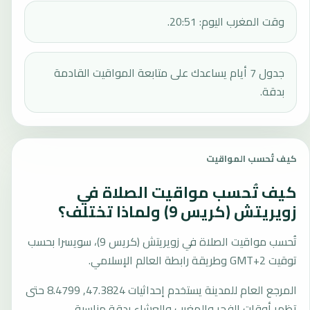
وقت المغرب اليوم: 20:51.
جدول 7 أيام يساعدك على متابعة المواقيت القادمة
بدقة.
كيف تُحسب المواقيت
كيف تُحسب مواقيت الصلاة في
زويريتش (كريس 9) ولماذا تختلف؟
تُحسب مواقيت الصلاة في زويريتش (كريس 9)، سويسرا بحسب
توقيت GMT+2 وطريقة رابطة العالم الإسلامي.
المرجع العام للمدينة يستخدم إحداثيات 47.3824, 8.4799 حتى
تظهر أوقات الفجر والمغرب والعشاء بدقة مناسبة.