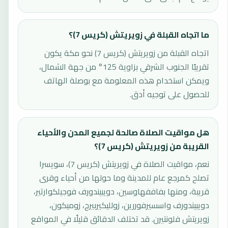
ما اتجاه القبلة في زويريتش (كريس 7)؟
اتجاه القبلة من زويريتش (كريس 7) نحو مكة يكون
تقريبًا الجنوب الشرقي بزاوية 125° من جهة الشمال،
ويمكن استخدام هذه المعلومة مع بوصلة الهاتف
للحصول على توجيه أدق.
هل مواقيت الصلاة صالحة لجميع المدن والأحياء
القريبة من زويريتش (كريس 7)؟
نعم، مواقيت الصلاة في زويريتش (كريس 7)، سويسرا
تصلح كمرجع عام للمدينة وما حولها من أحياء وقرى
قريبة، ومنها بفاففهاوسين، دويبيندورف فوجيلكوارتير،
دويبيندورف واسسيرفوررين، زولليكيربيرج، زوميكون،
زويريتش فلونتيرن. قد تختلف الدقائق قليلًا في المواقع