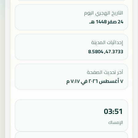
التاريخ الهجري اليوم
24 صفر 1448 هـ
إحداثيات المدينة
47.3733, 8.5804
آخر تحديث الصفحة
٧ أغسطس ٢٠٢٦ في ٧:١٧ م
03:51
الإمساك