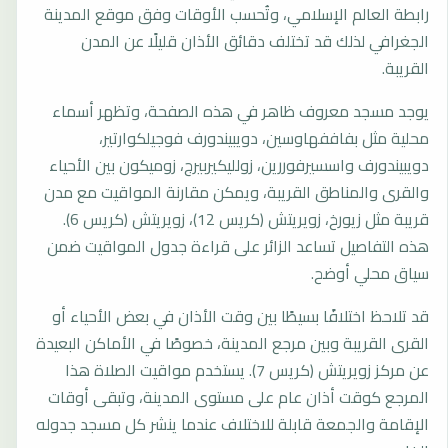
رابطة العالم الإسلامي، وتُحسب الأوقات وفق موقع المدينة
الجغرافي لذلك قد تختلف دقائق الأذان قليلًا عن المدن
القريبة.
يوجد مسجد معروف ظاهر في هذه الصفحة، وتظهر أسماء
محلية مثل بفاففهاوسين، دويبيندورف فوجيلكوارتير،
دويبيندورف واسسيرفوررين، زولليكيربيرج، زوميكون بين الأحياء
والقرى والمناطق القريبة، ويمكن مقارنة المواقيت مع مدن
قريبة مثل زيورخ، زويريتش (كريس 12)، زويريتش (كريس 6).
هذه التفاصيل تساعد الزائر على قراءة جدول المواقيت ضمن
سياق محلي أوضح.
قد تلاحظ اختلافًا بسيطًا بين وقت الأذان في بعض الأحياء أو
القرى القريبة وبين مرجع المدينة، خصوصًا في الأماكن البعيدة
عن مركز زويريتش (كريس 7). يستخدم مواقيت الصلاة هذا
المرجع كوقت أذان عام على مستوى المدينة، وتبقى أوقات
الإقامة والجمعة قابلة للاختلاف عندما ينشر كل مسجد جدوله