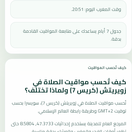
وقت المغرب اليوم: 20:51.
جدول 7 أيام يساعدك على متابعة المواقيت القادمة
بدقة.
كيف تُحسب المواقيت
كيف تُحسب مواقيت الصلاة في
زويريتش (كريس 7) ولماذا تختلف؟
تُحسب مواقيت الصلاة في زويريتش (كريس 7)، سويسرا بحسب
توقيت GMT+2 وطريقة رابطة العالم الإسلامي.
المرجع العام للمدينة يستخدم إحداثيات 47.3733, 8.5804 حتى
تظهر أوقات الفجر والمغرب والعشاء بدقة مناسبة.