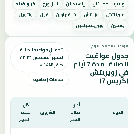
ونتيرسيججينثال
إنسيديلن
لينزبورج
فراونفيلد
سيرناتش
وزناتش
شافهاوزن
فيل
واتويل
يممين
وبيرينتفيلدين
مواقيت الصلاة اليوم
تحميل مواعيد الصلاة
جدول مواقيت
لشهر أغسطس ٢٠٢٦ /
الصلاة لمدة 7 أيام
صفر 1448 هـ
في زويريتش
(كريس 7)
خدمات إضافية
أذان
أذان
أذان
اليوم
صلاة
الشروق
صلاة
صلا
الفجر
الظهر
العص
يعرض هذا الجدول مواقيت الصلاة لمدة 7 أيام في زويريتش (كريس 7)، بما يشمل الفجر والشروق والظهر والعصر والمغرب والعشاء.