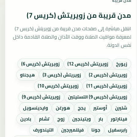
مدن قريبة
مدن قريبة من زويريتش (كريس 7)
انتقل مباشرة إلى صفحات مدن قريبة من زويريتش (كريس 7)
لمعرفة مواقيت الصلاة ووقت الأذان والصلاة القادمة داخل
نفس الدولة.
زيورخ
زويريتش (كريس 12)
زويريتش (كريس 6)
زويريتش (كريس 2)
زويريتش (كريس 3)
هيجناو
زويريتش (كريس 11)
زويريتش (كريس 10)
زويريتش (كريس 9) التستيتين
زويريتش (كريس 9)
شليرن
أوستير
يجج
هورغن
وايدينسويل
فينترتور
بار
ويتينجين
زوج
تشام
بادين
رابرسفيل
جونا
فيللميرجين
التيندورف