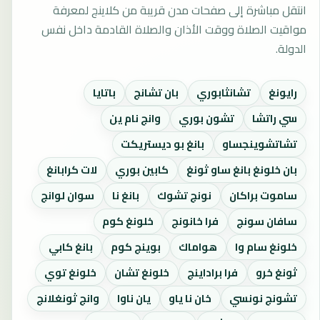
انتقل مباشرة إلى صفحات مدن قريبة من كلاينج لمعرفة
مواقيت الصلاة ووقت الأذان والصلاة القادمة داخل نفس
الدولة.
رايونغ
تشانثابوري
بان تشانج
باتايا
سي راتشا
تشون بوري
وانج نام ين
تشاتشوينجساو
بانغ بو ديستريكت
بان خلونغ بانغ ساو ثونغ
كابين بوري
لات كرابانغ
ساموت براكان
نونج تشوك
بانغ نا
سوان لوانج
سافان سونج
فرا خانونج
خلونغ كوم
خلونغ سام وا
هواماك
بوينج كوم
بانغ كابي
ثونغ خرو
فرا براداينج
خلونغ تشان
خلونغ توي
تشونج نونسي
خان نا ياو
يان ناوا
وانج ثونغلانج