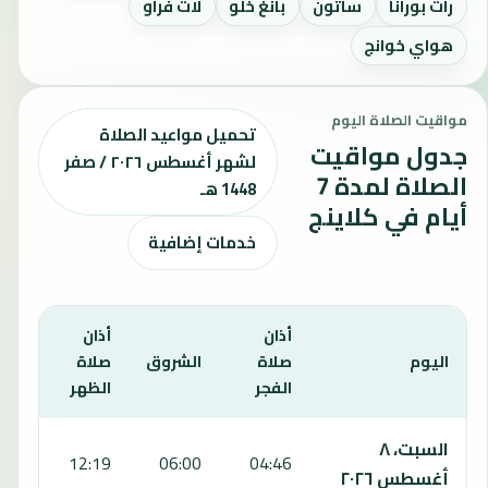
رات بورانا
ساثون
بانغ خلو
لات فراو
هواي خوانج
مواقيت الصلاة اليوم
تحميل مواعيد الصلاة
جدول مواقيت
لشهر أغسطس ٢٠٢٦ / صفر
الصلاة لمدة 7
1448 هـ
أيام في كلاينج
خدمات إضافية
أذان
أذان
أذان
اليوم
صلاة
الشروق
صلاة
صلا
الفجر
الظهر
العص
يعرض هذا الجدول مواقيت الصلاة لمدة 7 أيام في كلاينج، بما يشمل الفجر والشروق والظهر والعصر والمغرب والعشاء.
السبت، ٨
:31
12:19
06:00
04:46
أغسطس ٢٠٢٦