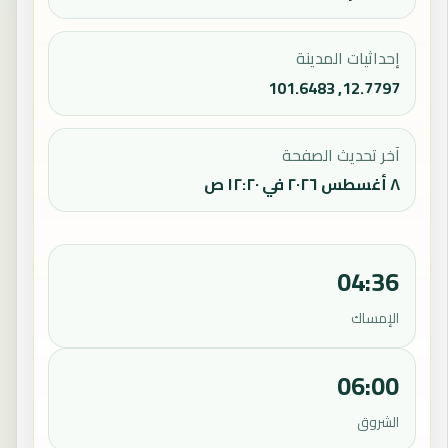
إحداثيات المدينة
12.7797, 101.6483
آخر تحديث الصفحة
٨ أغسطس ٢٠٢٦ في ١٢:٢٠ ص
04:36
الإمساك
06:00
الشروق