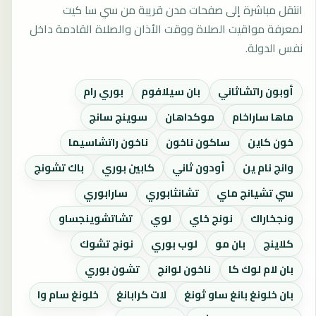
انتقل مباشرة إلى صفحات مدن قريبة من سي سا كيت
لمعرفة مواقيت الصلاة ووقت الأذان والصلاة القادمة داخل
نفس الدولة.
أوبون راتشاثاني
بان سيلافوم
بوري رام
ماها ساراخام
موكداهان
سوينج سانج
خون كاين
ساكون ناخون
ناخون راتشاسيما
وانج نام ين
أودون ثاني
كابين بوري
باك تشونج
سي تشيانج ماي
تشانثابوري
سارابوري
ونجخاراك
نونج خاي
لوي
تشاتشوينجساو
كلاينج
بان مو
لوب بوري
نونج تشوك
بان لام لوك كا
ناخون لوانج
تشون بوري
بان خلونغ بانغ ساو ثونغ
لات كرابانغ
خلونغ سام وا