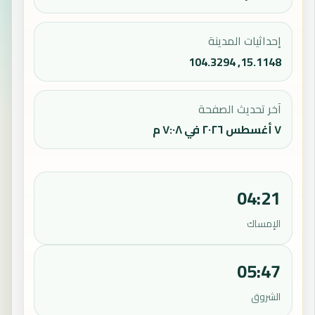
إحداثيات المدينة
15.1148, 104.3294
آخر تحديث الصفحة
٧ أغسطس ٢٠٢٦ في ٧:٠٨ م
04:21
الإمساك
05:47
الشروق