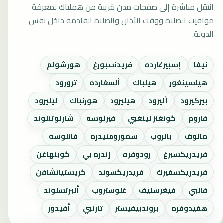
انتقل مباشرة إلى صفحات مدن قريبة من هملباك لمعرفة
مواقيت الصلاة ووقت الأذان والصلاة القادمة داخل نفس
الدولة.
نيفا
إسبيرغارده
فريدنسبورغ
هورشولم
هيلسينغور
هيلباك
ألسغارده
ترورود
بيركيرود
أليرود
هيليرود
هورنباك
ليليرود
فاروم
كونغنز لينغبي
فيرلوسه
شارلوتنلوند
مالوف
بالروب
سمورومنيدره
فانلوسه
فريدريكسبرغ
رودوفره
إندره بي
كوبنهاغن
فريدريكسفيرك
فريدريكسوند
كريستيانشافن
فالبي
فيغرسليف
غلوستروب
ألبرتسلوند
هفيدوفره
بروندبيفيستر
تارنبي
أفيدور