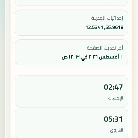
إحداثيات المدينة
55.9618, 12.5341
آخر تحديث الصفحة
١٠ أغسطس ٢٠٢٦ في ١٢:٠٣ ص
02:47
الإمساك
05:31
الشروق