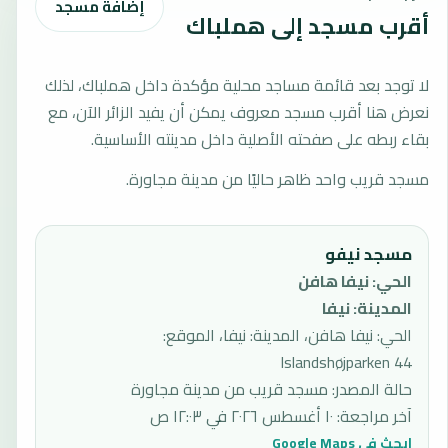
إضافة مسجد
أقرب مسجد إلى هملباك
لا توجد بعد قائمة مساجد محلية مؤكدة داخل هملباك، لذلك
نعرض هنا أقرب مسجد معروف يمكن أن يفيد الزائر الآن، مع
بقاء ربطه على صفحته الأصلية داخل مدينته الأساسية.
مسجد قريب واحد ظاهر حاليًا من مدينة مجاورة.
مسجد نيفو
الحي
:
نيفا هافن
المدينة
:
نيفا
الحي: نيفا هافن، المدينة: نيفا، الموقع:
Islandshøjparken 44
حالة المصدر
:
مسجد قريب من مدينة مجاورة
آخر مراجعة
:
١٠ أغسطس ٢٠٢٦ في ١٢:٠٣ ص
ابحث في Google Maps