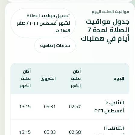
مواقيت الصلاة اليوم
تحميل مواعيد الصلاة
جدول مواقيت
لشهر أغسطس ٢٠٢٦ / صفر
الصلاة لمدة 7
1448 هـ
أيام في هملباك
خدمات إضافية
أذان
أذان
أذان
اليوم
صلاة
الشروق
صلاة
صلا
الفجر
الظهر
العص
يعرض هذا الجدول مواقيت الصلاة لمدة 7 أيام في هملباك، بما يشمل الفجر والشروق والظهر والعصر والمغرب والعشاء.
الاثنين، ١٠
:24
13:15
05:31
02:57
أغسطس ٢٠٢٦
الثلاثاء، ١١
:23
13:15
05:33
02:58