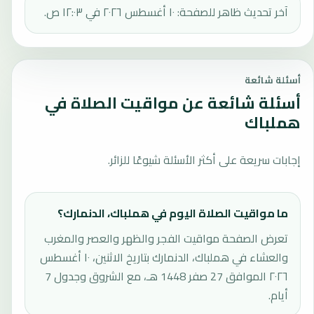
آخر تحديث ظاهر للصفحة: ١٠ أغسطس ٢٠٢٦ في ١٢:٠٣ ص.
أسئلة شائعة
أسئلة شائعة عن مواقيت الصلاة في
هملباك
إجابات سريعة على أكثر الأسئلة شيوعًا للزائر.
ما مواقيت الصلاة اليوم في هملباك، الدنمارك؟
تعرض الصفحة مواقيت الفجر والظهر والعصر والمغرب
والعشاء في هملباك، الدنمارك بتاريخ الاثنين، ١٠ أغسطس
٢٠٢٦ الموافق 27 صفر 1448 هـ، مع الشروق وجدول 7
أيام.