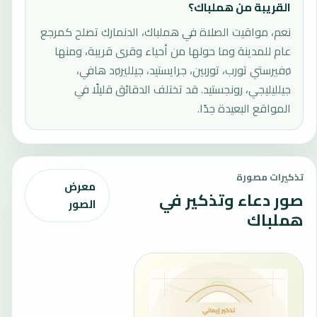
القريبة من هملباك؟
نعم، مواقيت الصلاة في هملباك، الدنمارك تصلح كمرجع
عام للمدينة وما حولها من أحياء وقرى قريبة، ومنها
øفيرستي تورب، توربين، جرايستيد، جيلليرøد هافي،
جيلليليجي، رونجستيد. قد تختلف الدقائق قليلًا في
المواقع البعيدة جدًا.
تذكيرات مصورة
معرض
صور دعاء وتذكير في
الصور
هملباك