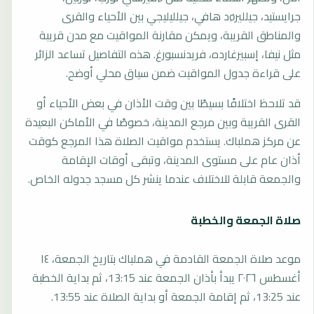
جرايستيد، جيلليرøد هافي، جيلليليجي بين الأحياء والقرى
والمناطق القريبة، ويمكن مقارنة المواقيت مع مدن قريبة
مثل نيفا، إسبيرغارده، فريدنسبورغ. هذه التفاصيل تساعد الزائر
على قراءة جدول المواقيت ضمن سياق محلي أوضح.
قد تلاحظ اختلافًا بسيطًا بين وقت الأذان في بعض الأحياء أو
القرى القريبة وبين مرجع المدينة، خصوصًا في الأماكن البعيدة
عن مركز هملباك. يستخدم مواقيت الصلاة هذا المرجع كوقت
أذان عام على مستوى المدينة، وتبقى أوقات الإقامة
والجمعة قابلة للاختلاف عندما ينشر كل مسجد جدوله الخاص.
صلاة الجمعة والخطبة
موعد صلاة الجمعة القادمة في هملباك بتاريخ الجمعة، ١٤
أغسطس ٢٠٢٦ يبدأ بأذان الجمعة عند 13:15، ثم بداية الخطبة
عند 13:25، ثم إقامة الجمعة أو بداية الصلاة عند 13:55.