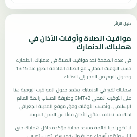
دليل الزائر
مواقيت الصلاة وأوقات الأذان في
هملباك، الدنمارك
في هذه الصفحة تجد مواقيت الصلاة في هملباك، الدنمارك
حسب التوقيت المحلي، مع الصلاة القادمة الظهر عند 13:15
وجدول اليوم من الفجر إلى العشاء.
هملباك تقع في الدنمارك. يعتمد جدول المواقيت اليومية هنا
على التوقيت المحلي GMT+2 وطريقة الحساب رابطة العالم
الإسلامي، وتُحسب الأوقات وفق موقع المدينة الجغرافي
لذلك قد تختلف دقائق الأذان قليلًا عن المدن القريبة.
لا تظهر لدينا قائمة مسجد محلية مؤكدة داخل هملباك حتى
الآن، وتظهر أسماء محلية مثل øفيرستي تورب، توربين،