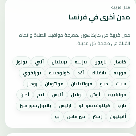
مدن قريبة
مدن أخرى في فرنسا
مدن قريبة من كاركاسون لمعرفة مواقيت الصلاة واتجاه
القبلة في صفحة كل مدينة.
كاستر
ناربون
بيزييه
بربينيان
ألبي
تولوز
موريه
بلاغناك
آغد
كولومييه
تورنفوي
سيت
ميو
فرونتينيان
مونتوبان
روديز
مونبلييه
أوش
لونيل
أليس
نيم
أجان
تارب
فيلنوف سور لو
ارليس
بانيول سور سيز
أفينيون
إستر
ميراماس
بو