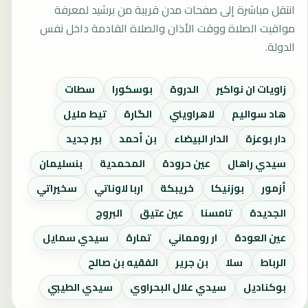
انتقل مباشرة إلى صفحات مدن قريبة من برشيد لمعرفة
مواقيت الصلاة ووقت الأذان والصلاة القادمة داخل نفس
الدولة.
زاويات ان نواكير
الدروة
بوسكورا
سطات
هاد سواليم
لاهراويني
الگارة
تيط مليل
دار بوعزة
الدار البيضاء
بن أحمد
بير جديد
سيدي راهال
عين حرودة
المحمدية
بنسليمان
أزمور
بوزنيكا
خريبكة
اربا لاوناتي
سخيراتي
الجديدة
تامسنا
عين عتيق
البروج
عين العودة
ار رومماني
تمارة
سيدي سمايل
الرباط
سلا
بن جرير
الفقيه بن صالح
بوكناديل
سيدي علال البحراوي
سيدي الطيبي