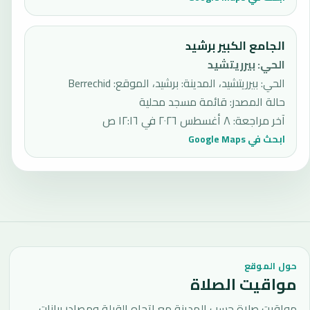
الجامع الكبير برشيد
الحي
:
بيرريتشيد
الحي: بيرريتشيد، المدينة: برشيد، الموقع: Berrechid
حالة المصدر
:
قائمة مسجد محلية
آخر مراجعة
:
٨ أغسطس ٢٠٢٦ في ١٢:١٦ ص
ابحث في Google Maps
حول الموقع
مواقيت الصلاة
مواقيت صلاة حسب المدينة مع اتجاه القبلة ومصادر بيانات