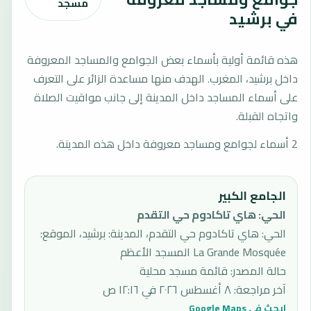
مسجد
في برشيد
هذه قائمة أولية بأسماء بعض الجوامع والمساجد المعروفة
داخل برشيد، المغرب. الهدف منها مساعدة الزائر على التعرف
على أسماء المساجد داخل المدينة إلى جانب مواقيت الصلاة
واتجاه القبلة.
2 أسماء لجوامع ومساجد معروفة داخل هذه المدينة.
الجامع الكبير
الحي
:
هاي تاكادوم حي التقدم
الحي: هاي تاكادوم حي التقدم، المدينة: برشيد، الموقع:
La Grande Mosquée المسجد الأعظم
حالة المصدر
:
قائمة مسجد محلية
آخر مراجعة
:
٨ أغسطس ٢٠٢٦ في ١٢:١٦ ص
ابحث في Google Maps