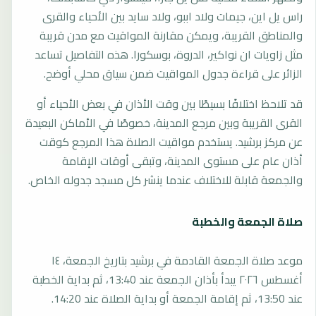
راس يل اين، جيمات ولاد اببو، ولاد سايد بين الأحياء والقرى
والمناطق القريبة، ويمكن مقارنة المواقيت مع مدن قريبة
مثل زاويات ان نواكير، الدروة، بوسكورا. هذه التفاصيل تساعد
الزائر على قراءة جدول المواقيت ضمن سياق محلي أوضح.
قد تلاحظ اختلافًا بسيطًا بين وقت الأذان في بعض الأحياء أو
القرى القريبة وبين مرجع المدينة، خصوصًا في الأماكن البعيدة
عن مركز برشيد. يستخدم مواقيت الصلاة هذا المرجع كوقت
أذان عام على مستوى المدينة، وتبقى أوقات الإقامة
والجمعة قابلة للاختلاف عندما ينشر كل مسجد جدوله الخاص.
صلاة الجمعة والخطبة
موعد صلاة الجمعة القادمة في برشيد بتاريخ الجمعة، ١٤
أغسطس ٢٠٢٦ يبدأ بأذان الجمعة عند 13:40، ثم بداية الخطبة
عند 13:50، ثم إقامة الجمعة أو بداية الصلاة عند 14:20.