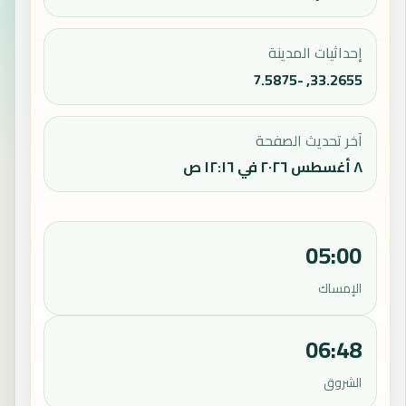
إحداثيات المدينة
33.2655, -7.5875
آخر تحديث الصفحة
٨ أغسطس ٢٠٢٦ في ١٢:١٦ ص
05:00
الإمساك
06:48
الشروق