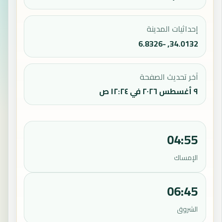
إحداثيات المدينة
34.0132, -6.8326
آخر تحديث الصفحة
٩ أغسطس ٢٠٢٦ في ١٢:٢٤ ص
04:55
الإمساك
06:45
الشروق