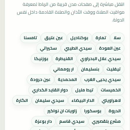
انتقل مباشرة إلى صفحات مدن قريبة من الرباط لمعرفة
مواقيت الصلاة ووقت الأذان والصلاة القادمة داخل نفس
الدولة.
سلا
تمارة
بوكناديل
عين عتيق
تامسنا
عين العودة
سيدي الطيبي
سخيراتي
سيدي علال البحراوي
القنيطرة
بوزنيكا
تيفليت
بنسليمان
ار رومماني
سيدي يحيى الغرب
المحمدية
عين حرودة
الخميسات
تيط مليل
دوار القايد الكداري
لاهراويني
الدار البيضاء
سيدي سليمان
الگارة
الدروة
بوسكورا
زاويات ان نواكير
مشرع بلقصيري
سيدي قاسم
دار بوعزة