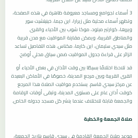
3 أسماء لجوامع ومساجد معروفة ظاهرة في هذه الصفحة،
وتظهر أسماء محلية مثل زيرارا، اين جيما، خينيتشيت سور
ويررها، كوارتير ميلود، موكا شوب بين الأحياء والقرى
والمناطق القريبة، ويمكن مقارنة المواقيت مع مدن قريبة
مثل سيدي سليمان، اين كارما، مكناس. هذه التفاصيل تساعد
الزائر على قراءة جدول المواقيت ضمن سياق محلي أوضح.
قد تلاحظ اختلافًا بسيطًا بين وقت الأذان في بعض الأحياء أو
القرى القريبة وبين مرجع المدينة، خصوصًا في الأماكن البعيدة
عن مركز سيدي قاسم. يستخدم مواقيت الصلاة هذا المرجع
كوقت أذان عام على مستوى المدينة، وتبقى أوقات الإقامة
والجمعة قابلة للاختلاف عندما ينشر كل مسجد جدوله الخاص.
صلاة الجمعة والخطبة
موعد صلاة الجمعة القادمة في سيدي قاسم بتاريخ الجمعة،