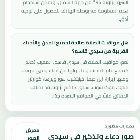
الشرق بزاوية 96° من جهة الشمال، ويمكن استخدام
هذه المعلومة مع بوصلة الهاتف للحصول على توجيه
أدق.
هل مواقيت الصلاة صالحة لجميع المدن والأحياء
القريبة من سيدي قاسم؟
نعم، مواقيت الصلاة في سيدي قاسم، المغرب تصلح
كمرجع عام للمدينة وما حولها من أحياء وقرى قريبة،
ومنها زيرارا، اين جيما، خينيتشيت سور ويررها، كوارتير
ميلود، موكا شوب، سيدي كاكيم يزاويا. قد تختلف
الدقائق قليلًا في المواقع البعيدة جدًا.
تذكيرات مصورة
معرض
صور دعاء وتذكير في سيدي
الصور