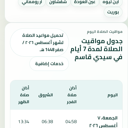
اين ليوه
عين العودة
شفشاون
ار رومماني
بوريت
مواقيت الصلاة اليوم
تحميل مواعيد الصلاة
جدول مواقيت
لشهر أغسطس ٢٠٢٦ /
الصلاة لمدة 7 أيام
صفر 1448 هـ
في سيدي قاسم
خدمات إضافية
أذان
أذان
أذان
اليوم
صلاة
الشروق
صلاة
صلا
الفجر
الظهر
العص
يعرض هذا الجدول مواقيت الصلاة لمدة 7 أيام في سيدي قاسم، بما يشمل الفجر والشروق والظهر والعصر والمغرب والعشاء.
الجمعة، ٧
:13
13:34
06:38
04:58
أغسطس ٢٠٢٦