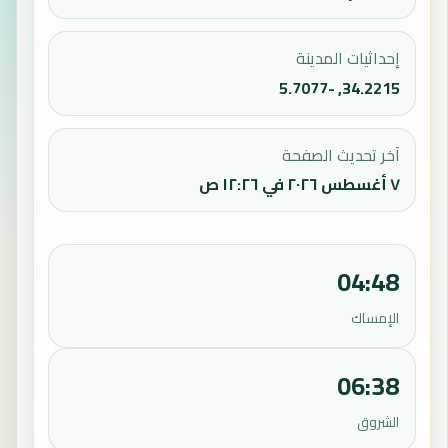
إحداثيات المدينة
34.2215, -5.7077
آخر تحديث الصفحة
٧ أغسطس ٢٠٢٦ في ١٢:٢٦ ص
04:48
الإمساك
06:38
الشروق