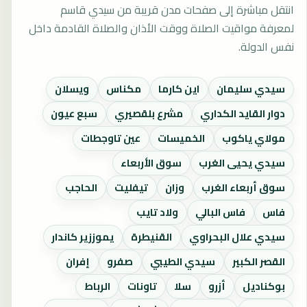
انتقل مباشرة إلى صفحات مدن قريبة من سيدي قاسم
لمعرفة مواقيت الصلاة ووقت الأذان والصلاة القادمة داخل
نفس الدولة.
سيدي سليمان
اين كارما
مكناس
ويسلان
دوار القايد الكداري
مشرع بلقصيري
سبع عيون
مولاي ياكوب
الخميسات
عين تاوجطات
سيدي يحيى الغرب
سوق الأربعاء
سوق أربعاء الغرب
وزان
تيفليت
الحاجب
فاس
فاس البالي
ولاد تايب
سيدي علال البحراوي
القنيطرة
يموززير كاندار
القصر الكبير
سيدي الطيبي
صفرو
إفران
بوكناديل
أزرو
سلا
تاونات
الرباط