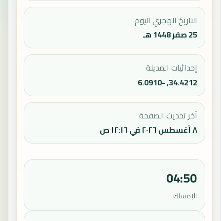
التاريخ الهجري اليوم
25 صفر 1448 هـ
إحداثيات المدينة
34.4212, -6.0910
آخر تحديث الصفحة
٨ أغسطس ٢٠٢٦ في ١٢:١٦ ص
04:50
الإمساك