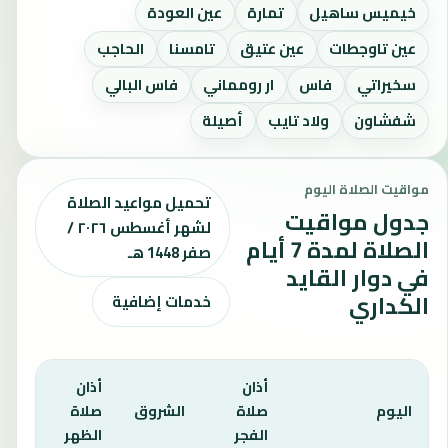
خيميس ساهيل
تمارة
عين العودة
عين تاوجطات
عين عتيق
تامسنا
الحاجب
سخيراتي
فاس
ار رومماني
فاس البالي
شفشاون
ولاد تايب
أصيلة
مواقيت الصلاة اليوم
تحميل مواعيد الصلاة
جدول مواقيت
لشهر أغسطس ٢٠٢٦ /
الصلاة لمدة 7 أيام
صفر 1448 هـ
في دوار القايد
الكداري
خدمات إضافية
أذان
أذان
أذان
اليوم
صلاة
الشروق
صلاة
صلا
الفجر
الظهر
العص