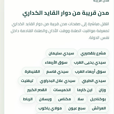
مدن قريبة
مدن قريبة من دوار القايد الكداري
انتقل مباشرة إلى صفحات مدن قريبة من دوار القايد الكداري
لمعرفة مواقيت الصلاة ووقت الأذان والصلاة القادمة داخل
نفس الدولة.
مشرع بلقصيري
سيدي سليمان
سيدي يحيى الغرب
سوق الأربعاء
سوق أربعاء الغرب
سيدي قاسم
القنيطرة
سيدي الطيبي
سيدي علال البحراوي
تيفليت
وزان
اين كارما
الخميسات
القصر الكبير
بوكناديل
سلا
مكناس
ويسلان
الرباط
العرائش
سبع عيون
مولاي ياكوب