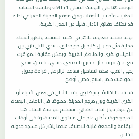
اليومية هنا على التوقيت المحلي GMT+1 وطريقة الحساب
المغرب، وتُحسب الأوقات وفق موقع المدينة الجغرافي لذلك
قد تختلف دقائق الأذان قليلًا عن المدن القريبة.
يوجد مسجد معروف ظاهر في هذه الصفحة، وتظهر أسماء
محلية مثل دوار يل كايد يل جويدداري، سيدي اللال تازي بين
الأحياء والقرى والمناطق القريبة، ويمكن مقارنة المواقيت
مع مدن قريبة مثل مشرع بلقصيري، سيدي سليمان، سيدي
يحيى الغرب. هذه التفاصيل تساعد الزائر على قراءة جدول
المواقيت ضمن سياق محلي أوضح.
قد تلاحظ اختلافًا بسيطًا بين وقت الأذان في بعض الأحياء أو
القرى القريبة وبين مرجع المدينة، خصوصًا في الأماكن البعيدة
عن مركز دوار القايد الكداري. يستخدم مواقيت الصلاة هذا
المرجع كوقت أذان عام على مستوى المدينة، وتبقى أوقات
الإقامة والجمعة قابلة للاختلاف عندما ينشر كل مسجد جدوله
الخاص.