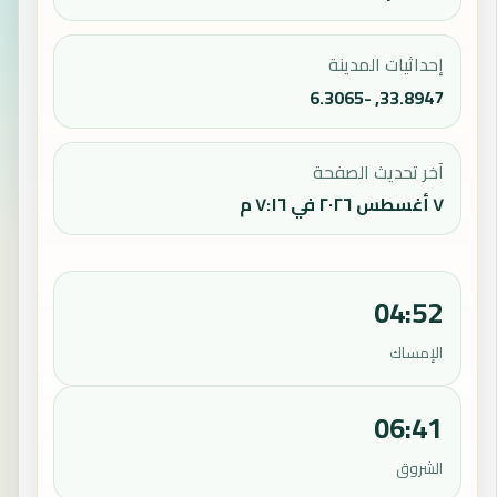
إحداثيات المدينة
33.8947, -6.3065
آخر تحديث الصفحة
٧ أغسطس ٢٠٢٦ في ٧:١٦ م
04:52
الإمساك
06:41
الشروق