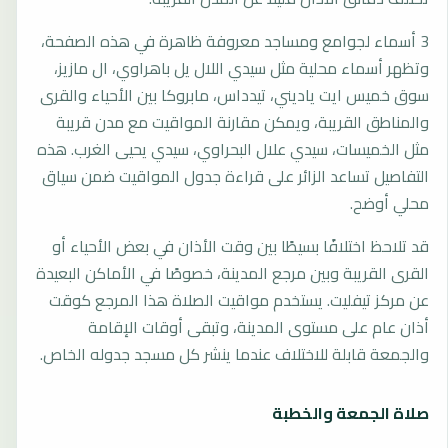
3 أسماء لجوامع ومساجد معروفة ظاهرة في هذه الصفحة،
وتظهر أسماء محلية مثل سيدي اللال يل باهراوي، ال مازيز،
سوق خميس ايت ياديني، تيدداس، مابروكا بين الأحياء والقرى
والمناطق القريبة، ويمكن مقارنة المواقيت مع مدن قريبة
مثل الخميسات، سيدي علال البحراوي، سيدي يحيى الغرب. هذه
التفاصيل تساعد الزائر على قراءة جدول المواقيت ضمن سياق
محلي أوضح.
قد تلاحظ اختلافًا بسيطًا بين وقت الأذان في بعض الأحياء أو
القرى القريبة وبين مرجع المدينة، خصوصًا في الأماكن البعيدة
عن مركز تيفليت. يستخدم مواقيت الصلاة هذا المرجع كوقت
أذان عام على مستوى المدينة، وتبقى أوقات الإقامة
والجمعة قابلة للاختلاف عندما ينشر كل مسجد جدوله الخاص.
صلاة الجمعة والخطبة