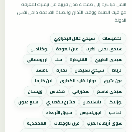
انتقل مباشرة إلى صفحات مدن قريبة من تيفليت لمعرفة
مواقيت الصلاة ووقت الأذان والصلاة القادمة داخل نفس
الدولة.
الخميسات
سيدي علال البحراوي
سيدي يحيى الغرب
عين العودة
بوكناديل
سيدي الطيبي
القنيطرة
سلا
ار رومماني
الرباط
سيدي سليمان
تمارة
تامسنا
عين عتيق
دوار القايد الكداري
اين كارما
سيدي قاسم
سخيراتي
مكناس
ويسلان
بوزنيكا
بنسليمان
مشرع بلقصيري
سبع عيون
الحاجب
اجويلموس
سوق الأربعاء
سوق أربعاء الغرب
عين تاوجطات
المحمدية