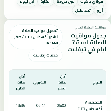
مولاي ياكوب
عين حرودة
الگارة
اين ليوه
أزرو
تيط مليل
مواقيت الصلاة اليوم
تحميل مواعيد الصلاة
جدول مواقيت
لشهر أغسطس ٢٠٢٦ / صفر
الصلاة لمدة 7
1448 هـ
أيام في تيفليت
خدمات إضافية
أذان
أذان
أذان
اليوم
صلاة
الشروق
صلاة
صلا
الفجر
الظهر
العص
يعرض هذا الجدول مواقيت الصلاة لمدة 7 أيام في تيفليت، بما يشمل الفجر والشروق والظهر والعصر والمغرب والعشاء.
الجمعة، ٧
:15
13:36
06:41
05:02
أغسطس ٢٠٢٦