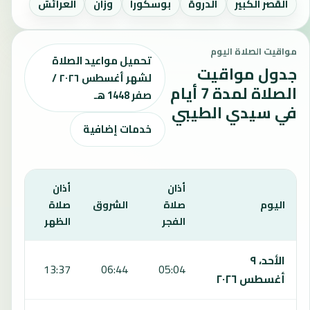
القصر الكبير
الدروة
بوسكورا
وزان
العرائش
مواقيت الصلاة اليوم
تحميل مواعيد الصلاة
جدول مواقيت
لشهر أغسطس ٢٠٢٦ /
الصلاة لمدة 7 أيام
صفر 1448 هـ
في سيدي الطيبي
خدمات إضافية
أذان
أذان
أذان
اليوم
صلاة
الشروق
صلاة
صلا
الفجر
الظهر
العص
يعرض هذا الجدول مواقيت الصلاة لمدة 7 أيام في سيدي الطيبي، بما يشمل الفجر والشروق والظهر والعصر والمغرب والعشاء.
الأحد، ٩
:16
13:37
06:44
05:04
أغسطس ٢٠٢٦