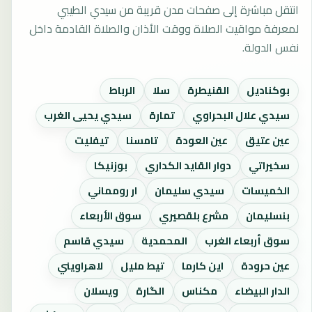
انتقل مباشرة إلى صفحات مدن قريبة من سيدي الطيبي
لمعرفة مواقيت الصلاة ووقت الأذان والصلاة القادمة داخل
نفس الدولة.
بوكناديل
القنيطرة
سلا
الرباط
سيدي علال البحراوي
تمارة
سيدي يحيى الغرب
عين عتيق
عين العودة
تامسنا
تيفليت
سخيراتي
دوار القايد الكداري
بوزنيكا
الخميسات
سيدي سليمان
ار رومماني
بنسليمان
مشرع بلقصيري
سوق الأربعاء
سوق أربعاء الغرب
المحمدية
سيدي قاسم
عين حرودة
اين كارما
تيط مليل
لاهراويني
الدار البيضاء
مكناس
الگارة
ويسلان