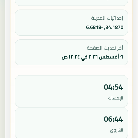
إحداثيات المدينة
34.1870, -6.6818
آخر تحديث الصفحة
٩ أغسطس ٢٠٢٦ في ١٢:٢٤ ص
04:54
الإمساك
06:44
الشروق