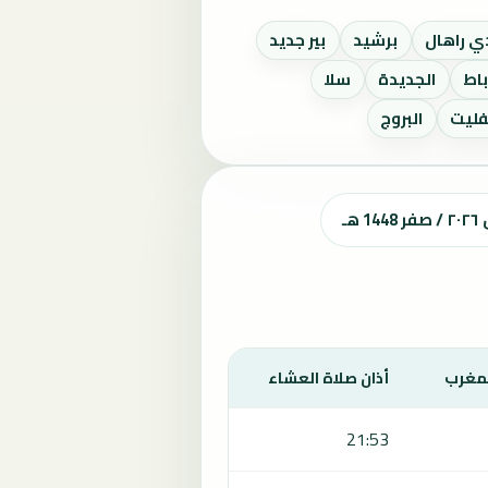
 راهال
برشيد
بير جديد
باط
الجديدة
سلا
فليت
البروج
ـ
لمغرب
أذان صلاة العشاء
21:53