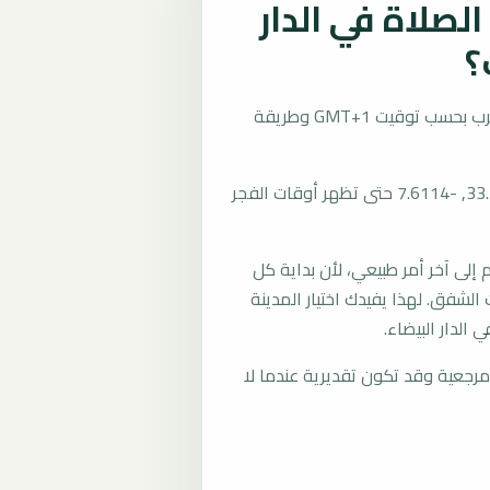
صلاة في الدار
؟
تُحسب مواقيت الصلاة في الدار البيضاء، المغرب بحسب توقيت GMT+1 وطريقة
المرجع العام للمدينة يستخدم إحداثيات 33.5883, -7.6114 حتى تظهر أوقات الفجر
لى آخر أمر طبيعي، لأن بداية كل
الشفق. لهذا يفيدك اختيار المدينة
الدار البيضاء.
رجعية وقد تكون تقديرية عندما لا