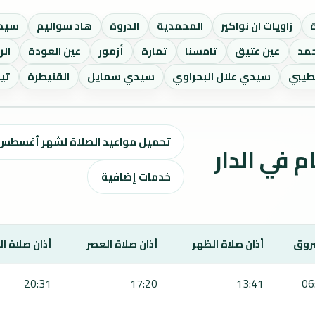
ة
زاويات ان نواكير
المحمدية
الدروة
هاد سواليم
سيدي
حمد
عين عتيق
تامسنا
تمارة
أزمور
عين العودة
الر
طيبي
سيدي علال البحراوي
سيدي سمايل
القنيطرة
تي
تحميل مواعيد الصلاة لشهر أغسطس ٢٠٢٦ / صفر 1448 ه
اقيت الصلاة لمدة 7 أيام في الدار
خدمات إضافية
روق
أذان صلاة الظهر
أذان صلاة العصر
أذان صلاة ا
20:31
17:20
13:41
06