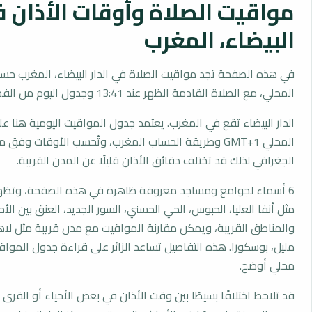
مواقيت الصلاة وأوقات الأذان في
البيضاء، المغرب
في هذه الصفحة تجد مواقيت الصلاة في الدار البيضاء، المغرب حس
المحلي، مع الصلاة القادمة الظهر عند 13:41 وجدول اليوم من الفجر إلى العشاء.
الدار البيضاء تقع في المغرب. يعتمد جدول المواقيت اليومية هنا عل
المحلي GMT+1 وطريقة الحساب المغرب، وتُحسب الأوقات وفق
الجغرافي لذلك قد تختلف دقائق الأذان قليلًا عن المدن القريبة.
6 أسماء لجوامع ومساجد معروفة ظاهرة في هذه الصفحة، وتظهر
مثل أنفا العليا، الحبوس، الحي الحسني، السور الجديد، العنق بين الأح
والمناطق القريبة، ويمكن مقارنة المواقيت مع مدن قريبة مثل لاهر
مليل، بوسكورا. هذه التفاصيل تساعد الزائر على قراءة جدول المو
محلي أوضح.
قد تلاحظ اختلافًا بسيطًا بين وقت الأذان في بعض الأحياء أو القرى ا