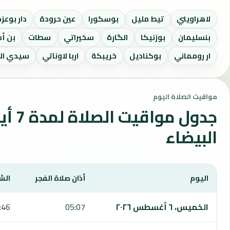
لاهراويني
تيط مليل
بوسكورا
عين حرودة
دار بوعز
بنسليمان
بوزنيكا
الگارة
سخيراتي
سطات
بن أ
ار رومماني
بوكناديل
خريبكة
اربا لاوناتي
سيدي ال
مواقيت الصلاة اليوم
جدول مو
البيضاء
اليوم
أذان صلاة الفجر
الش
يعرض هذا الجدول مواقيت الصلاة لمدة 7 أيام في الدار البيضاء، بما يشمل الفجر والشروق والظهر والعصر والمغرب والعشاء.
الخميس، ٦ أغسطس ٢٠٢٦
05:07
:46