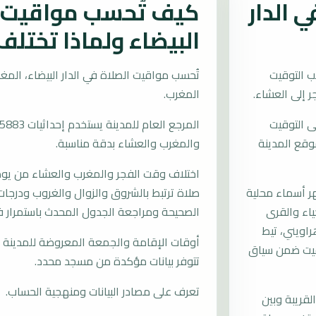
 الدار
كيف تُحسب مواقيت ال
البيضاء ولماذا تختلف
ب التوقيت
المغرب.
ى التوقيت
 موقع المدينة
والمغرب والعشاء بدقة مناسبة.
اختلاف وقت الفجر والمغرب والعشاء من يوم إ
 أسماء محلية
صلاة ترتبط بالشروق والزوال والغروب ودرجات 
ياء والقرى
الصحيحة ومراجعة الجدول المحدث باستمرار في 
اويني، تيط
أوقات الإقامة والجمعة المعروضة للمدينة م
اقيت ضمن سياق
تتوفر بيانات مؤكدة من مسجد محدد.
تعرف على مصادر البيانات ومنهجية الحساب.
لقريبة وبين