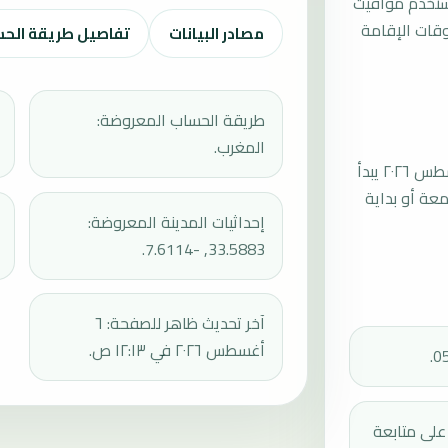
يستخدم مواقيت
قات الإقامة
مصادر البيانات
تفاصيل طريقة الح
طريقة الحساب المعروضة:
المغرب.
موعد صلاة الجمعة القادمة في الدار البيضاء بتاريخ الجمعة، ٧ أغسطس ٢٠٢٦ يبدأ
عند 13:51، ثم إقامة الجمعة أو بداية
إحداثيات المدينة المعروضة:
33.5883, -7.6114.
آخر تحديث ظاهر للصفحة: ٦
أغسطس ٢٠٢٦ في ١٢:١٣ ص.
دك على متابعة