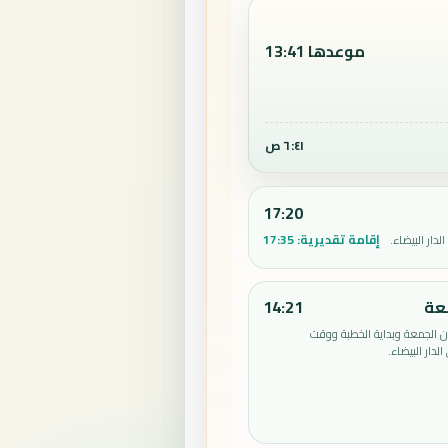
موعدها 13:41
٦:٤١ ص
17:20
إقامة تقديرية:
17:35
دار البيضاء.
عة
14:21
الجمعة وبداية الخطبة ووقت
دار البيضاء.