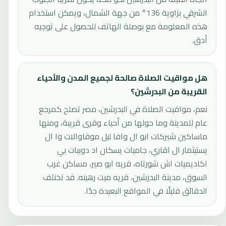
الشرقي بزاوية 136° من جهة الشمال، ويمكن استخدام
هذه المعلومة مع بوصلة الهاتف للحصول على توجيه
أدق.
هل مواقيت الصلاة صالحة لجميع المدن والأحياء
القريبة من البدرشين؟
نعم، مواقيت الصلاة في البدرشين، مصر تصلح كمرجع
عام للمدينة وما حولها من أحياء وقرى قريبة، ومنها
ماساكين شيركات ابو ال وافا ليل موقاوالات وا ال
يستيثمار ال اقاري، جاميات يسكان اد دوببات بي
اكاديميات اش شورتاه، قريه ابو صير، مساكن غرب
السوق، مدينة البدرشين، قريه ميت رهينه. قد تختلف
الدقائق قليلًا في المواقع البعيدة جدًا.