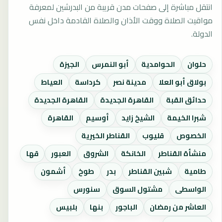
انتقل مباشرة إلى صفحات مدن قريبة من البدرشين لمعرفة
مواقيت الصلاة ووقت الأذان والصلاة القادمة داخل نفس
الدولة.
حلوان
الحوامدية
أبو النمرس
الجيزة
بولاق أبو العلا
مدينة نصر
كرداسة
العياط
حدائق القبة
القاهرة الجديدة
القاهرة الجديدة
شبرا الخيمة
الشيخ زايد
أوسيم
القاهرة
الخصوص
قليوب
القناطر الخيرية
منشأة القناطر
الخانكة
الشروق
العبور
قها
طامية
شبين القناطر
بدر
طوخ
أشمون
الواسطى
مشتول السوق
سنورس
العاشر من رمضان
الباجور
بنها
بلبيس