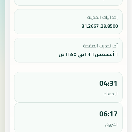
إحداثيات المدينة
29.8500, 31.2667
آخر تحديث الصفحة
٦ أغسطس ٢٠٢٦ في ١٢:٤٥ ص
04:31
الإمساك
06:17
الشروق