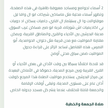
2 أسماء لجوامع ومساجد معروفة ظاهرة في هذه الصفحة،
وتظهر أسماء محلية مثل ماساكين شيركات ابو ال وافا ليل
موقاوالات وا ال يستيثمار ال اقاري، جاميات يسكان اد دوببات
بي اكاديميات اش شورتاه، قريه ابو صير، مساكن غرب السوق،
مدينة البدرشين بين الأحياء والقرى والمناطق القريبة، ويمكن
مقارنة المواقيت مع مدن قريبة مثل حلوان، الحوامدية، أبو
النمرس. هذه التفاصيل تساعد الزائر على قراءة جدول
المواقيت ضمن سياق محلي أوضح.
قد تلاحظ اختلافًا بسيطًا بين وقت الأذان في بعض الأحياء أو
القرى القريبة وبين مرجع المدينة، خصوصًا في الأماكن البعيدة
عن مركز البدرشين. يستخدم مواقيت الصلاة هذا المرجع كوقت
أذان عام على مستوى المدينة، وتبقى أوقات الإقامة
والجمعة قابلة للاختلاف عندما ينشر كل مسجد جدوله الخاص.
صلاة الجمعة والخطبة