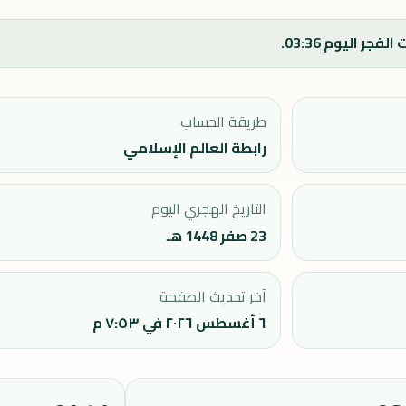
طريقة الحساب
رابطة العالم الإسلامي
التاريخ الهجري اليوم
23 صفر 1448 هـ
آخر تحديث الصفحة
٦ أغسطس ٢٠٢٦ في ٧:٥٣ م