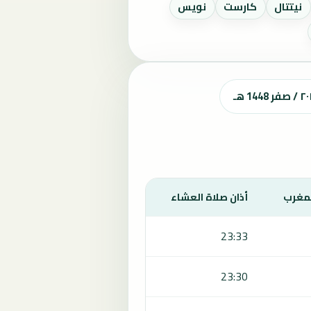
نيتتال
كارست
نويس
لمغرب
أذان صلاة العشاء
23:33
23:30