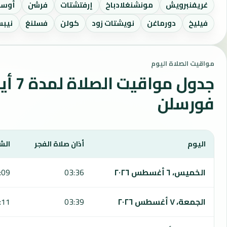
غريفنبرويش
مونشنغلادباخ
إرفتشتات
فرشن
أوسك
فيليخ
دورماغن
نويشتات زود
كولن
فسلنغ
نيب
مواقيت الصلاة اليوم
جدول مواقي
فورسلن
اليوم
أذان صلاة الفجر
الش
يعرض هذا الجدول مواقيت الصلاة لمدة 7 أيام في فورسلن، بما يشمل الفجر والشروق والظهر والعصر والمغرب والعشاء.
الخميس، ٦ أغسطس ٢٠٢٦
03:36
:09
الجمعة، ٧ أغسطس ٢٠٢٦
03:39
:11