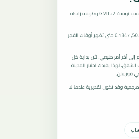
تُحسب مواقيت الصلاة في فورسلن، ألمانيا بحسب توقيت GMT+2 وطريقة رابطة
المرجع العام للمدينة يستخدم إحداثيات 50.8181, 6.1347 حتى تظهر أوقات الفجر
لى آخر أمر طبيعي، لأن بداية كل
الشفق. لهذا يفيدك اختيار المدينة
في فورسلن.
رجعية وقد تكون تقديرية عندما لا
ساب