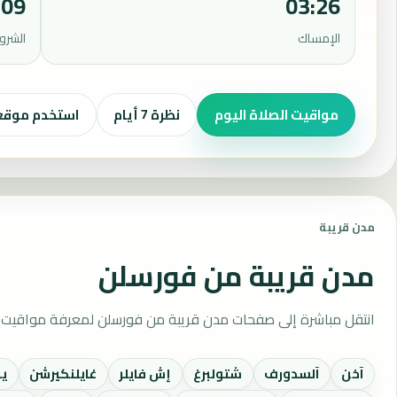
:09
03:26
الإمساك
الشرو
مواقيت الصلاة اليوم
نظرة 7 أيام
استخدم موق
مدن قريبة
مدن قريبة من فورسلن
انتقل مباشرة إلى صفحات مدن قريبة من فورسلن لمعرفة مواقيت ا
آخن
آلسدورف
شتولبرغ
إش فايلر
غايلنكيرشن
ي