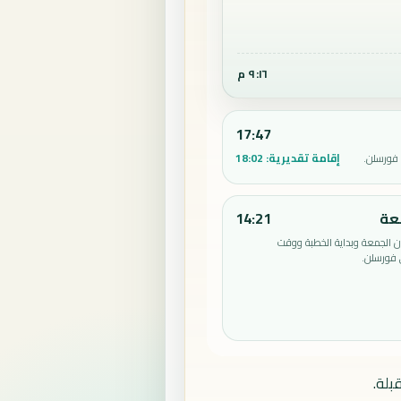
٩:١٦ م
17:47
إقامة تقديرية:
18:02
فورسلن.
عة
14:21
الجمعة وبداية الخطبة ووقت
 فورسلن.
بلة.