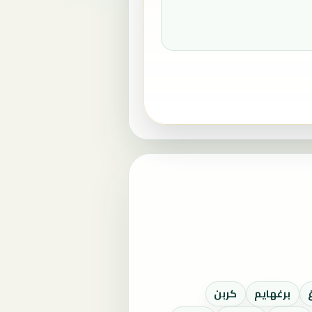
برغهايم
كربن