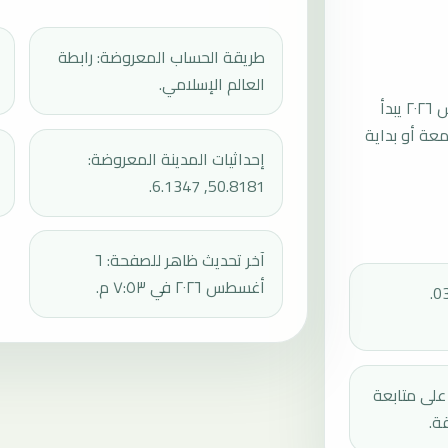
طريقة الحساب المعروضة: رابطة
العالم الإسلامي.
موعد صلاة الجمعة القادمة في فورسلن بتاريخ الجمعة، ٧ أغسطس ٢٠٢٦ يبدأ
عند 13:51، ثم إقامة الجمعة أو بداية
إحداثيات المدينة المعروضة:
50.8181, 6.1347.
آخر تحديث ظاهر للصفحة: ٦
أغسطس ٢٠٢٦ في ٧:٥٣ م.
دك على متابعة
ة.