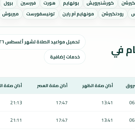
يرشن
كورشنبرويش
بولهايم
هورت
فيرسين
برول
س
رودنكيرشن
مونهايم آم راين
تونيسفورست
ميربوش
تحميل مواعيد الصلاة لشهر أغسطس ٢٠٢٦ / صفر 1448 هـ
ت الصلاة لمدة 7 أيام في
خدمات إضافية
روق
أذان صلاة الظهر
أذان صلاة العصر
أذان صلاة ا
21:13
17:47
13:41
06
21:11
17:47
13:41
06