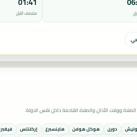
01:41
06
ق
منتصف الليل
عي
لصلاة ووقت الأذان والصلاة القادمة داخل نفس الدولة.
وليش
دورن
هوكل هوفن
هاينسبرغ
إركلنتس
فيغبرغ