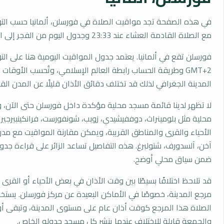
في هذه الصفحة تجد مواقيت الصلاة في فورسلن، ألمانيا حسب التو
مع الصلاة القادمة العشاء عند 23:33 وجدول اليوم من الفجر إلى العشاء.
فورسلن تقع في ألمانيا. يعتمد جدول المواقيت اليومية هنا على الت
GMT+2 وطريقة الحساب رابطة العالم الإسلامي، وتُحسب الأوق
المدينة الجغرافي لذلك قد تختلف دقائق الأذان قليلًا عن المدن القر
لا تظهر لدينا قائمة مسجد محلية مؤكدة داخل فورسلن حتى الآن، 
محلية مثل بلومينراث، دوففيشيدي، زوبب، شونفورست، فرانكينبيرجير ف
الأحياء والقرى والمناطق القريبة، ويمكن مقارنة المواقيت مع مدن
آخن، آلسدورف، شتولبرغ. هذه التفاصيل تساعد الزائر على قراءة جد
ضمن سياق محلي أوضح.
قد تلاحظ اختلافًا بسيطًا بين وقت الأذان في بعض الأحياء أو القرى ا
مرجع المدينة، خصوصًا في الأماكن البعيدة عن مركز فورسلن. يست
الصلاة هذا المرجع كوقت أذان عام على مستوى المدينة، وتبقى أو
والجمعة قابلة للاختلاف عندما ينشر كل مسجد جدوله الخاص.