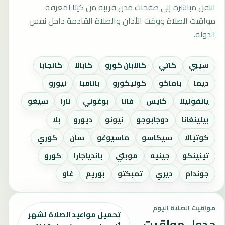
انتقل مباشرة إلى صفحات مدن قريبة من كيتا لمعرفة
مواقيت الصلاة ووقت الأذان والصلاة القادمة داخل نفس
الدولة.
سيبي
كاتي
كالابان كورو
كابالا
كانجابا
ديما
باماكو
كوليكورو
بانامبا
نيورو
يانفوليلا
كايس
فانا
بوغوني
نارا
سيغو
بيلينغانا
دوجابوجو
نيونو
ديورو
بلا
كوتيالا
سيكاسو
ماسيوغو
سان
كوري
تينينكو
جينيه
موبتي
باندياجارا
كورو
جوندام
ديري
تمبكتو
بوريم
غاو
مواقيت الصلاة اليوم
تحميل مواعيد الصلاة لشهر
جدول مواقيت