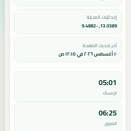
إحداثيات المدينة
13.0389, -9.4882
آخر تحديث الصفحة
١٠ أغسطس ٢٠٢٦ في ١٢:١٥ ص
05:01
الإمساك
06:25
الشروق