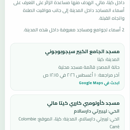
داخل كيتا، مالي. الهدف منها مساعدة الزائر على التعرف على
أسماء المساجد داخل المدينة إلى جانب مواقيت الصلاة
واتجاه القبلة.
2 أسماء لجوامع ومساجد معروفة داخل هذه المدينة.
مسجد الجامع الكبير سيجوبوجوني
المدينة: كيتا
حالة المصدر
:
قائمة مسجد محلية
آخر مراجعة
:
١٠ أغسطس ٢٠٢٦ في ١٢:١٥ ص
ابحث في Google Maps
مسجد كأولومبي كارري كيتا مالي
الحي
:
ليبيرتي دارسالام
الحي: ليبيرتي دارسالام، المدينة: كيتا، الموقع: Colombie
Carré