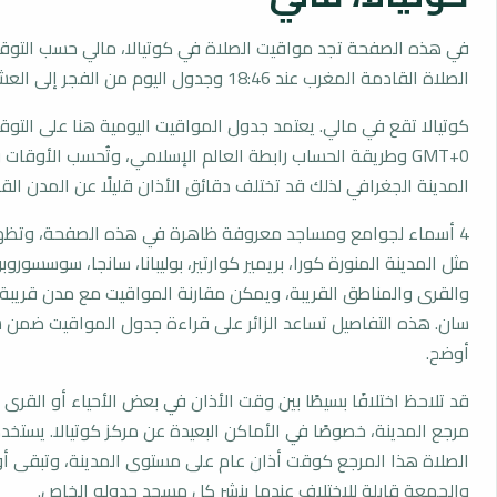
في هذه الصفحة تجد مواقيت الصلاة في كوتيالا، مالي حسب التوق
الصلاة القادمة المغرب عند 18:46 وجدول اليوم من الفجر إلى العشاء.
كوتيالا تقع في مالي. يعتمد جدول المواقيت اليومية هنا على التوق
GMT+0 وطريقة الحساب رابطة العالم الإسلامي، وتُحسب الأوق
المدينة الجغرافي لذلك قد تختلف دقائق الأذان قليلًا عن المدن القر
4 أسماء لجوامع ومساجد معروفة ظاهرة في هذه الصفحة، وتظهر
مثل المدينة المنورة كورا، بريمير كوارتير، بوليبانا، سانجا، سوسسوروب
والقرى والمناطق القريبة، ويمكن مقارنة المواقيت مع مدن قريبة م
سان. هذه التفاصيل تساعد الزائر على قراءة جدول المواقيت ضمن
أوضح.
قد تلاحظ اختلافًا بسيطًا بين وقت الأذان في بعض الأحياء أو القرى ا
مرجع المدينة، خصوصًا في الأماكن البعيدة عن مركز كوتيالا. يستخ
الصلاة هذا المرجع كوقت أذان عام على مستوى المدينة، وتبقى أو
والجمعة قابلة للاختلاف عندما ينشر كل مسجد جدوله الخاص.