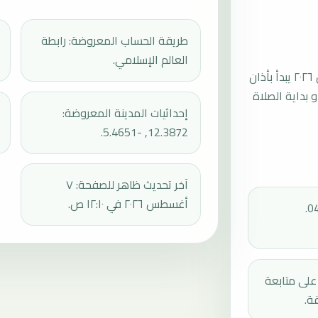
طريقة الحساب المعروضة: رابطة
العالم الإسلامي.
موعد صلاة الجمعة القادمة في كوتيالا بتاريخ الجمعة، ٧ أغسطس ٢٠٢٦ يبدأ بأذان
ثم إقامة الجمعة أو بداية الصلاة
إحداثيات المدينة المعروضة:
12.3872, -5.4651.
آخر تحديث ظاهر للصفحة: ٧
أغسطس ٢٠٢٦ في ١٢:١٠ ص.
دك على متابعة
ة.