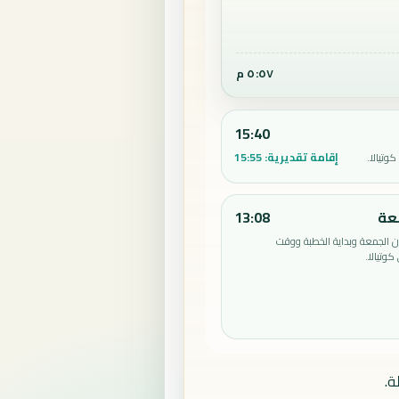
٥:٥٧ م
15:40
إقامة تقديرية:
15:55
وتيالا.
عة
13:08
الجمعة وبداية الخطبة ووقت
وتيالا.
ة.