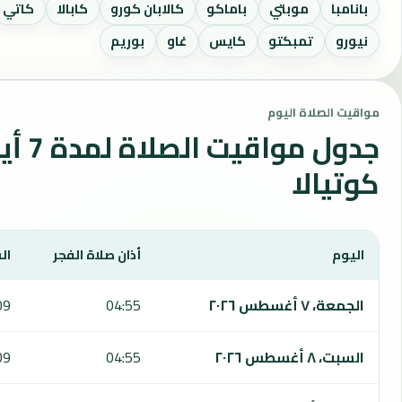
بانامبا
موبتي
باماكو
كالابان كورو
كابالا
كاتي
نيورو
تمبكتو
كايس
غاو
بوريم
مواقيت الصلاة اليوم
جدول مواقي
كوتيالا
اليوم
أذان صلاة الفجر
ال
يعرض هذا الجدول مواقيت الصلاة لمدة 7 أيام في كوتيالا، بما يشمل الفجر والشروق والظهر والعصر والمغرب والعشاء.
الجمعة، ٧ أغسطس ٢٠٢٦
04:55
09
السبت، ٨ أغسطس ٢٠٢٦
04:55
09