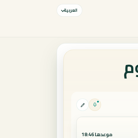
العربية
م
موعدها 18:46