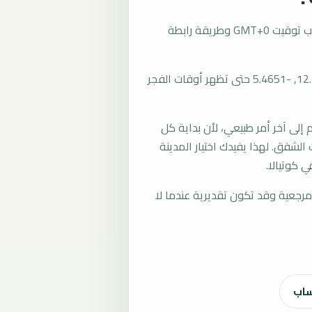
تُحسب مواقيت الصلاة في كوتيالا، مالي بحسب توقيت GMT+0 وطريقة رابطة
المرجع العام للمدينة يستخدم إحداثيات 12.3872, -5.4651 حتى تظهر أوقات الفجر
لى آخر أمر طبيعي، لأن بداية كل
الشفق. لهذا يفيدك اختيار المدينة
 كوتيالا.
رجعية وقد تكون تقديرية عندما لا
ساب