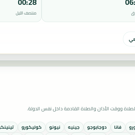
00:28
06
ق
منتصف الليل
عي
صلاة ووقت الأذان والصلاة القادمة داخل نفس الدولة.
رو
فانا
دوجابوجو
جينيه
نيونو
كوليكورو
تينينكو