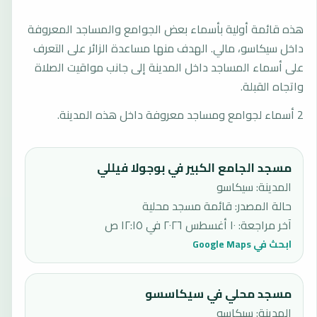
هذه قائمة أولية بأسماء بعض الجوامع والمساجد المعروفة
داخل سيكاسو، مالي. الهدف منها مساعدة الزائر على التعرف
على أسماء المساجد داخل المدينة إلى جانب مواقيت الصلاة
واتجاه القبلة.
2 أسماء لجوامع ومساجد معروفة داخل هذه المدينة.
مسجد الجامع الكبير في بوجولا فيللي
المدينة: سيكاسو
حالة المصدر
:
قائمة مسجد محلية
آخر مراجعة
:
١٠ أغسطس ٢٠٢٦ في ١٢:١٥ ص
ابحث في Google Maps
مسجد محلي في سيكاسسو
المدينة: سيكاسو