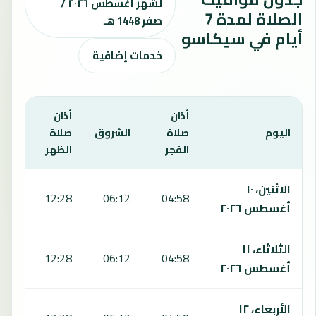
لشهر أغسطس ٢٠٢٦ /
الصلاة لمدة 7
صفر 1448 هـ
أيام في سيكاسو
خدمات إضافية
أذان
أذان
أذان
اليوم
صلاة
الشروق
صلاة
صلا
الفجر
الظهر
العص
يعرض هذا الجدول مواقيت الصلاة لمدة 7 أيام في سيكاسو، بما يشمل الفجر والشروق والظهر والعصر والمغرب والعشاء.
الاثنين، ١٠
:40
12:28
06:12
04:58
أغسطس ٢٠٢٦
الثلاثاء، ١١
:40
12:28
06:12
04:58
أغسطس ٢٠٢٦
الأربعاء، ١٢