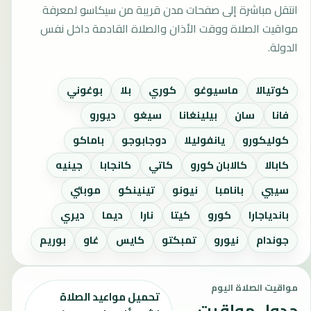
انتقل مباشرة إلى صفحات مدن قريبة من سيكاسو لمعرفة
مواقيت الصلاة ووقت الأذان والصلاة القادمة داخل نفس
الدولة.
كوتيالا
ماسيوغو
كوري
بلا
بوغوني
فانا
سان
بيلينغانا
سيغو
ديورو
كوليكورو
يانفوليلا
دوجابوجو
باماكو
كابالا
كالابان كورو
كاتي
كانجابا
جينيه
سيبي
بانامبا
نيونو
تينينكو
موبتي
باندياجارا
كورو
كيتا
نارا
ديما
ديري
جوندام
نيورو
تمبكتو
كايس
غاو
بوريم
مواقيت الصلاة اليوم
تحميل مواعيد الصلاة
جدول مواقيت