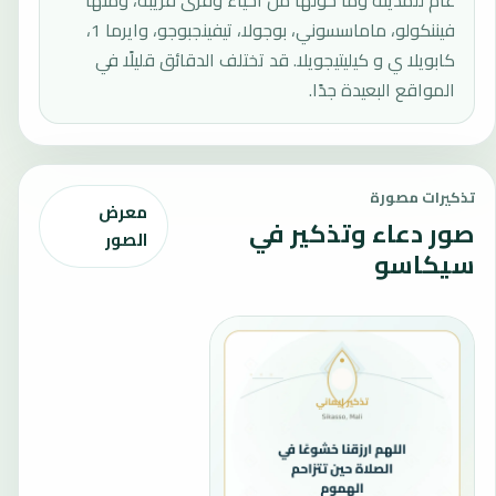
عام للمدينة وما حولها من أحياء وقرى قريبة، ومنها
فيننكولو، ماماسسوني، بوجولا، تيفينجبوجو، وايرما 1،
كابويلا ي و كيليتيجويلا. قد تختلف الدقائق قليلًا في
المواقع البعيدة جدًا.
تذكيرات مصورة
معرض
صور دعاء وتذكير في
الصور
سيكاسو