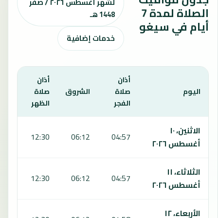
لشهر أغسطس ٢٠٢٦ / صفر
الصلاة لمدة 7
1448 هـ
أيام في سيغو
خدمات إضافية
أذان
أذان
أذان
اليوم
صلاة
الشروق
صلاة
صلا
الفجر
الظهر
العص
يعرض هذا الجدول مواقيت الصلاة لمدة 7 أيام في سيغو، بما يشمل الفجر والشروق والظهر والعصر والمغرب والعشاء.
الاثنين، ١٠
:40
12:30
06:12
04:57
أغسطس ٢٠٢٦
الثلاثاء، ١١
:39
12:30
06:12
04:57
أغسطس ٢٠٢٦
الأربعاء، ١٢