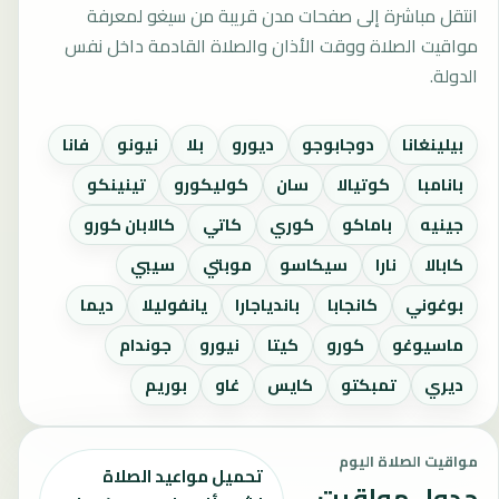
انتقل مباشرة إلى صفحات مدن قريبة من سيغو لمعرفة
مواقيت الصلاة ووقت الأذان والصلاة القادمة داخل نفس
الدولة.
بيلينغانا
دوجابوجو
ديورو
بلا
نيونو
فانا
بانامبا
كوتيالا
سان
كوليكورو
تينينكو
جينيه
باماكو
كوري
كاتي
كالابان كورو
كابالا
نارا
سيكاسو
موبتي
سيبي
بوغوني
كانجابا
باندياجارا
يانفوليلا
ديما
ماسيوغو
كورو
كيتا
نيورو
جوندام
ديري
تمبكتو
كايس
غاو
بوريم
مواقيت الصلاة اليوم
تحميل مواعيد الصلاة
جدول مواقيت