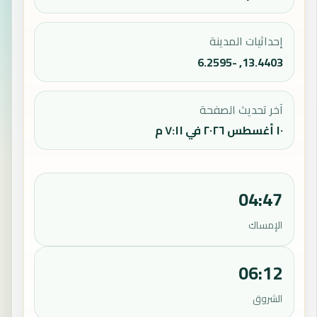
إحداثيات المدينة
13.4403, -6.2595
آخر تحديث الصفحة
١٠ أغسطس ٢٠٢٦ في ٧:١١ م
04:47
الإمساك
06:12
الشروق