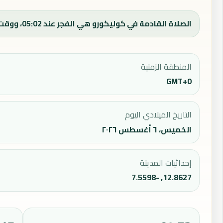
الصلاة القادمة في كوليكورو هي الفجر عند 05:02، ووقت الفجر اليوم 05:02.
المنطقة الزمنية
GMT+0
التاريخ الميلادي اليوم
الخميس، ٦ أغسطس ٢٠٢٦
إحداثيات المدينة
12.8627, -7.5598