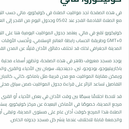
في هذه الصفحة تجد مواقيت الصلاة في كوليكورو، مالي حسب التو
مع الصلاة القادمة الفجر عند 05:02 وجدول اليوم من الفجر إلى العشاء.
كوليكورو تقع في مالي. يعتمد جدول المواقيت اليومية هنا على الت
GMT+0 وطريقة الحساب رابطة العالم الإسلامي، وتُحسب الأوق
المدينة الجغرافي لذلك قد تختلف دقائق الأذان قليلًا عن المدن القر
يوجد مسجد معروف ظاهر في هذه الصفحة، وتظهر أسماء محلية 
باكاريبليبوجو، بودوجو، تين، دجيندجيلا، سوبان بين الأحياء والقرى وال
ويمكن مقارنة المواقيت مع مدن قريبة مثل باماكو، كاتي، كالابان
التفاصيل تساعد الزائر على قراءة جدول المواقيت ضمن سياق محلي
قد تلاحظ اختلافًا بسيطًا بين وقت الأذان في بعض الأحياء أو القرى ا
مرجع المدينة، خصوصًا في الأماكن البعيدة عن مركز كوليكورو. يس
الصلاة هذا المرجع كوقت أذان عام على مستوى المدينة، وتبقى أو
والجمعة قابلة للاختلاف عندما ينشر كل مسجد جدوله الخاص.