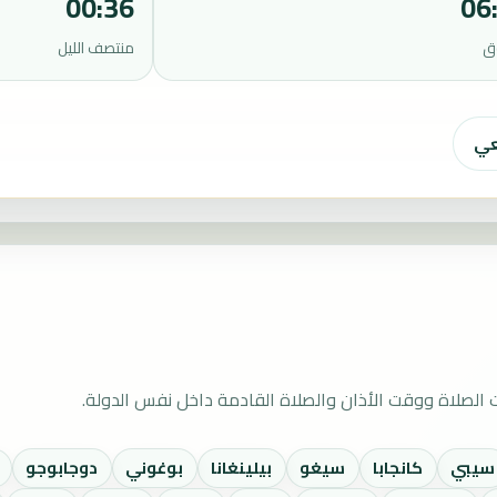
00:36
06
ق
منتصف الليل
عي
الصلاة ووقت الأذان والصلاة القادمة داخل نفس الدولة.
سيبي
كانجابا
سيغو
بيلينغانا
بوغوني
دوجابوجو