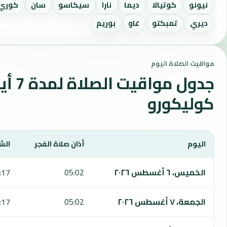
نيونو
كوتيالا
ديما
نارا
سيكاسو
سان
كوري
ديري
تمبكتو
غاو
بوريم
مواقيت الصلاة اليوم
جدول مواقي
كوليكورو
اليوم
أذان صلاة الفجر
الش
يعرض هذا الجدول مواقيت الصلاة لمدة 7 أيام في كوليكورو، بما يشمل الفجر والشروق والظهر والعصر والمغرب والعشاء.
الخميس، ٦ أغسطس ٢٠٢٦
05:02
:17
الجمعة، ٧ أغسطس ٢٠٢٦
05:02
:17