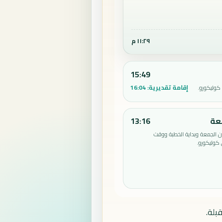
١١:٢٩ م
15:49
إقامة تقديرية:
16:04
كوليكورو.
عة
13:16
الجمعة وبداية الخطبة ووقت
كوليكورو.
بلة.