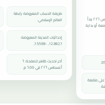
طريقة الحساب المعروضة: رابطة
موعد صلاة الجمعة القادمة في كوليكورو بتاريخ الجمعة، ٧ أغسطس ٢٠٢٦ يبدأ
العالم الإسلامي.
عند 12:46، ثم إقامة الجمعة أو بداية
إحداثيات المدينة المعروضة:
12.8627, -7.5598.
آخر تحديث ظاهر للصفحة: ٦
أغسطس ٢٠٢٦ في ٦:٥٥ م.
دك على متابعة
ة.