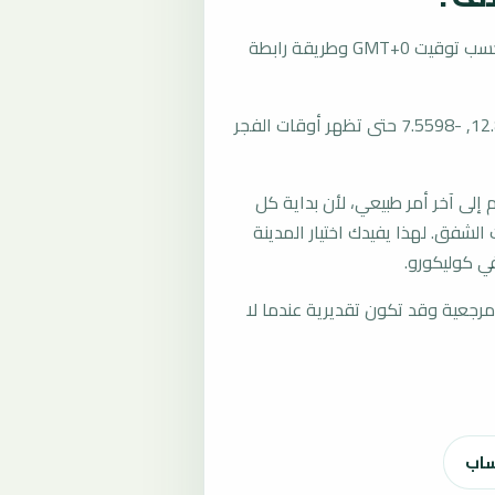
تُحسب مواقيت الصلاة في كوليكورو، مالي بحسب توقيت GMT+0 وطريقة رابطة
المرجع العام للمدينة يستخدم إحداثيات 12.8627, -7.5598 حتى تظهر أوقات الفجر
لى آخر أمر طبيعي، لأن بداية كل
الشفق. لهذا يفيدك اختيار المدينة
ي كوليكورو.
رجعية وقد تكون تقديرية عندما لا
ساب