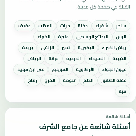
القبلة في صفحة كل مدينة.
ساجر
شقراء
دخنة
مرات
المذنب
عفيف
الرس
البدائع الوسطى
عنيزة
الخبراء
رياض الخبراء
البكيرية
تمير
الزلفي
بريدة
الذيبية
المليداء
الدرعية
عرقة
الرياض
عيون الجواء
الأرطاوية
الفويلق
عين ابن فهيد
عقلة الصقور
الدلم
تنومة
الخرج
رماح
قبة
أسئلة شائعة
أسئلة شائعة عن جامع الشرف